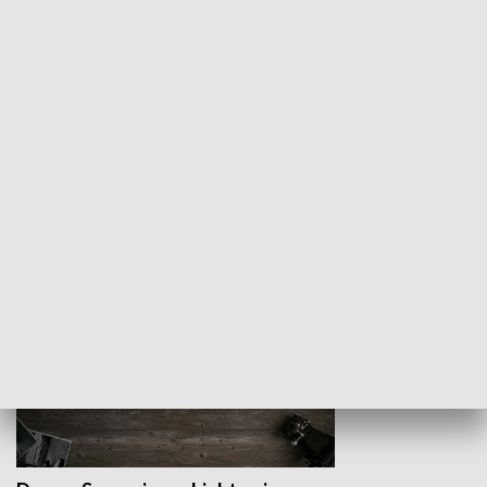
Z indeksem w ręku
Droga po suk
HISTORIA