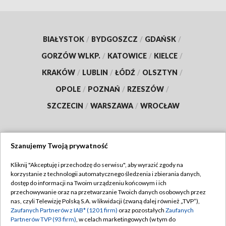
BIAŁYSTOK
/
BYDGOSZCZ
/
GDAŃSK
/
GORZÓW WLKP.
/
KATOWICE
/
KIELCE
/
KRAKÓW
/
LUBLIN
/
ŁÓDŹ
/
OLSZTYN
/
OPOLE
/
POZNAŃ
/
RZESZÓW
/
SZCZECIN
/
WARSZAWA
/
WROCŁAW
Szanujemy Twoją prywatność
Dołącz do nas:
Kliknij "Akceptuję i przechodzę do serwisu", aby wyrazić zgody na
korzystanie z technologii automatycznego śledzenia i zbierania danych,
TVP
dostęp do informacji na Twoim urządzeniu końcowym i ich
Abonament TVP
przechowywanie oraz na przetwarzanie Twoich danych osobowych przez
Regulamin TVP
nas, czyli Telewizję Polską S.A. w likwidacji (zwaną dalej również „TVP”),
Emisja w TVP
Polityka prywatności
Zaufanych Partnerów z IAB* (1201 firm)
oraz pozostałych
Zaufanych
Partnerów TVP (93 firm)
, w celach marketingowych (w tym do
Centrum informacji TVP