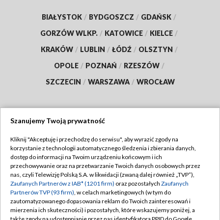
BIAŁYSTOK
/
BYDGOSZCZ
/
GDAŃSK
/
GORZÓW WLKP.
/
KATOWICE
/
KIELCE
/
KRAKÓW
/
LUBLIN
/
ŁÓDŹ
/
OLSZTYN
/
OPOLE
/
POZNAŃ
/
RZESZÓW
/
SZCZECIN
/
WARSZAWA
/
WROCŁAW
Szanujemy Twoją prywatność
Dołącz do nas:
Kliknij "Akceptuję i przechodzę do serwisu", aby wyrazić zgody na
korzystanie z technologii automatycznego śledzenia i zbierania danych,
TVP
dostęp do informacji na Twoim urządzeniu końcowym i ich
Abonament TVP
przechowywanie oraz na przetwarzanie Twoich danych osobowych przez
Regulamin TVP
nas, czyli Telewizję Polską S.A. w likwidacji (zwaną dalej również „TVP”),
Emisja w TVP
Polityka prywatności
Zaufanych Partnerów z IAB* (1201 firm)
oraz pozostałych
Zaufanych
Partnerów TVP (93 firm)
, w celach marketingowych (w tym do
Centrum informacji TVP
Moje zgody
zautomatyzowanego dopasowania reklam do Twoich zainteresowań i
mierzenia ich skuteczności) i pozostałych, które wskazujemy poniżej, a
Naziemna Telewizja Cyfrowa
Pomoc
także zgody na udostępnianie przez nas identyfikatora PPID do Google.