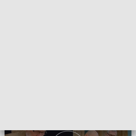
POWRÓT DO
SZCZECIN
TVP REGIONY
Kluby przyjaciół Parków Narodowych
2018-09-27
Mateusz Burdziński/NS