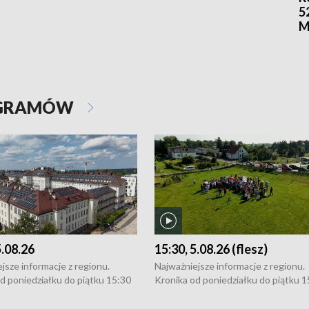
5
M
OGRAMÓW
5.08.26
15:30, 5.08.26 (flesz)
jsze informacje z regionu.
Najważniejsze informacje z regionu.
d poniedziałku do piątku 15:30
Kronika od poniedziałku do piątku 1
16:30 (+ rozmowa), 18:30, 21:30.
(flesz), 16:30 (+ rozmowa), 18:30, 21
y i święta 15:30 i 16:30
W weekendy i święta 15:30 i 16:30