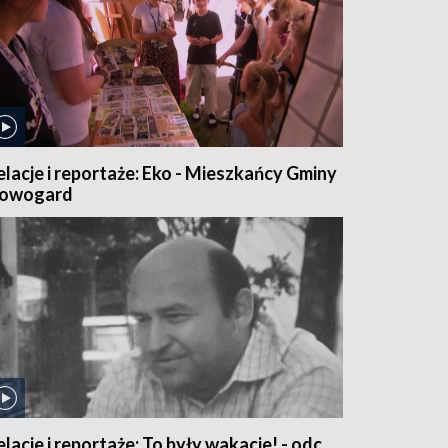
elacje i reportaże: Eko - Mieszkańcy Gminy
owogard
elacje i reportaże: To były wakacje! - odc.