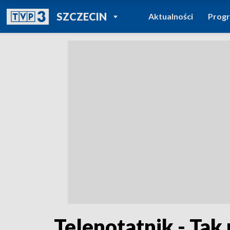
POWRÓT DO
SZCZECIN
Aktualności
Prog
TVP REGIONY
Telenotatnik - Tak