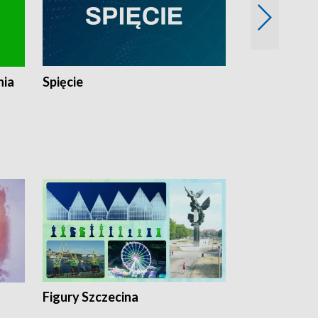
nia
Spięcie
Niedziałkow
Figury Szczecina