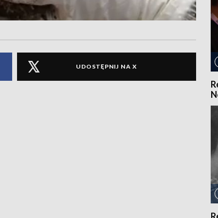
UDOSTĘPNIJ NA X
R
N
R