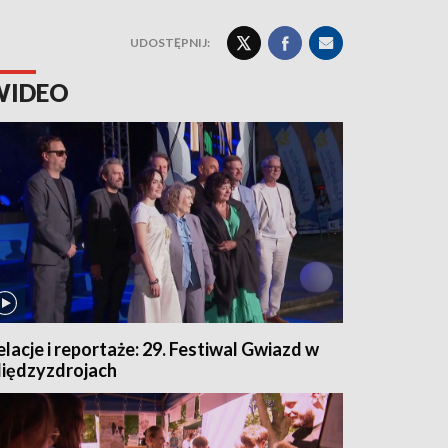
UDOSTĘPNIJ:
WIDEO
elacje i reportaże: 29. Festiwal Gwiazd w
iędzyzdrojach