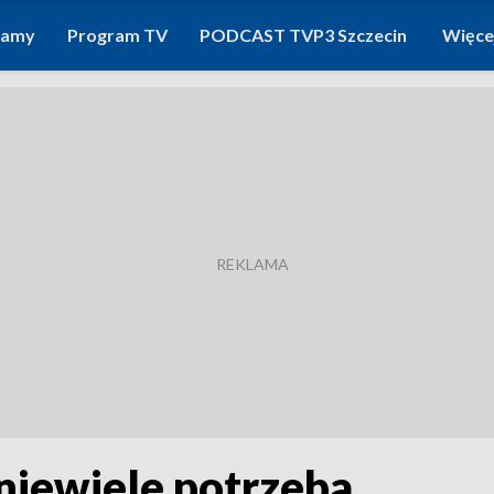
ramy
Program TV
PODCAST TVP3 Szczecin
Więce
 niewiele potrzeba