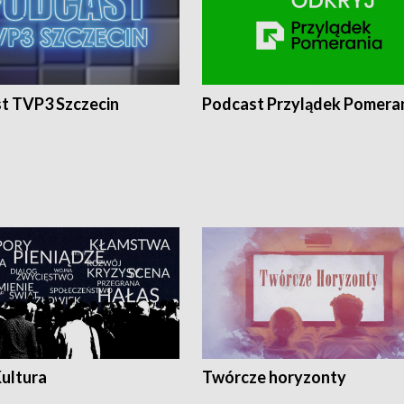
t TVP3 Szczecin
Podcast Przylądek Pomera
Kultura
Twórcze horyzonty