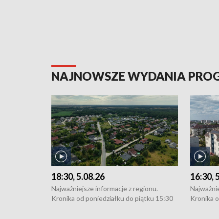
NAJNOWSZE WYDANIA PR
18:30, 5.08.26
16:30, 
Najważniejsze informacje z regionu.
Najważnie
Kronika od poniedziałku do piątku 15:30
Kronika o
(flesz), 16:30 (+ rozmowa), 18:30, 21:30.
(flesz), 
W weekendy i święta 15:30 i 16:30
W weekend