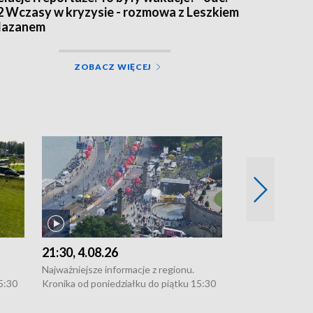
2 Wczasy w kryzysie - rozmowa z Leszkiem
azanem
ZOBACZ WIĘCEJ
21:30, 4.08.26
18:30, 4.08.2
Najważniejsze informacje z regionu.
Najważniejsze in
5:30
Kronika od poniedziałku do piątku 15:30
Kronika od ponie
:30.
(flesz), 16:30 (+ rozmowa), 18:30, 21:30.
(flesz), 16:30 (+
W weekendy i święta 15:30 i 16:30
W weekendy i świ