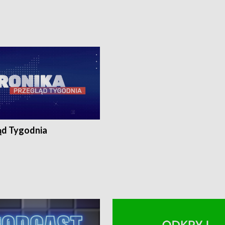
8:30 i 21:30. Dziennikarze czekają
(flesz), 18:30 i 21:30. Dziennikarze c
a zgłoszenia: Szczecin - tel. 91-
na Państwa zgłoszenia: Szczecin - te
0, Koszalin - tel. 94-34-50-054,
4 8-10-400, Koszalin - tel. 94-34-50
ronika@tvp.pl.
e-mail: kronika@tvp.pl.
ąd Tygodnia