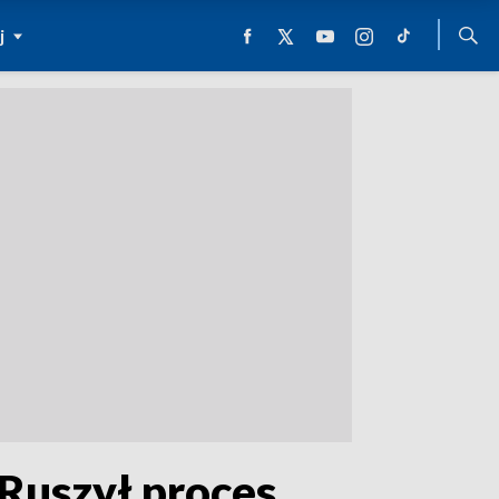
j
 Ruszył proces