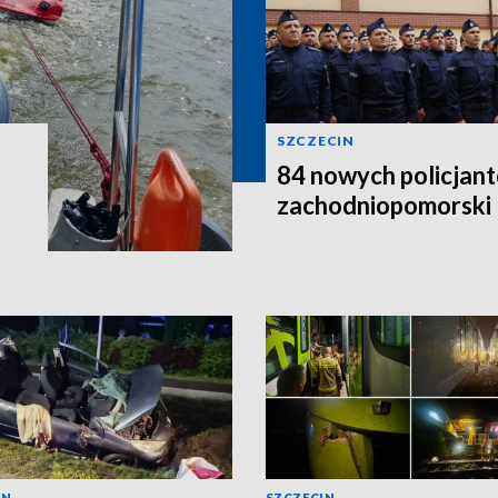
SZCZECIN
84 nowych policjant
zachodniopomorski
IN
SZCZECIN