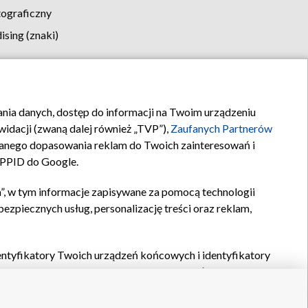
tograficzny
sing (znaki)
klamy
Kontakt
rania danych, dostęp do informacji na Twoim urządzeniu
idacji (zwaną dalej również „TVP”),
Zaufanych Partnerów
anego dopasowania reklam do Twoich zainteresowań i
a PPID do Google.
”, w tym informacje zapisywane za pomocą technologii
zpiecznych usług, personalizację treści oraz reklam,
identyfikatory Twoich urządzeń końcowych i identyfikatory
P,
Zaufanych Partnerów z IAB
oraz pozostałych
Zaufanych
 wyboru podstawowych reklam, wyboru spersonalizowanych
ch treści, pomiaru wydajności reklam, pomiaru wydajności