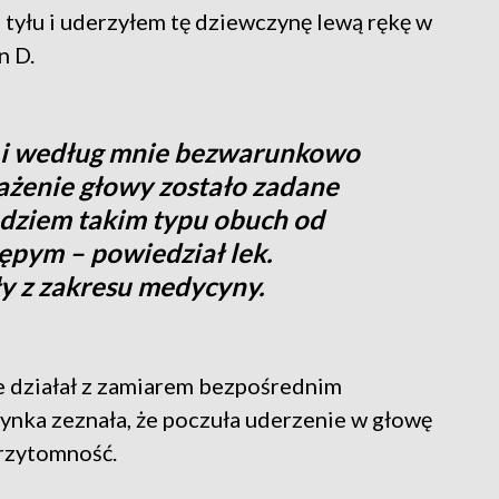
tyłu i uderzyłem tę dziewczynę lewą rękę w
n D.
 i według mnie bezwarunkowo
rażenie głowy zostało zadane
dziem takim typu obuch od
tępym – powiedział lek.
ły z zakresu medycyny.
że działał z zamiarem bezpośrednim
ynka zeznała, że poczuła uderzenie w głowę
przytomność.