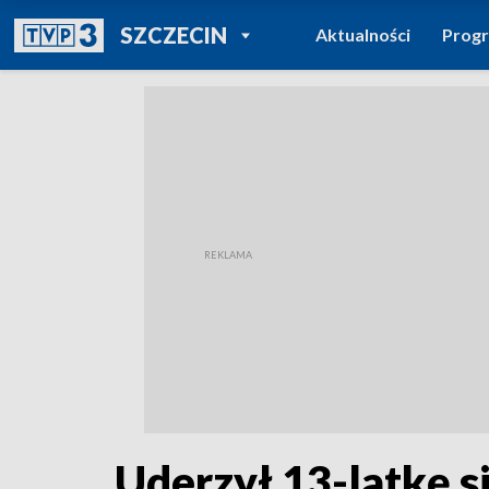
POWRÓT DO
SZCZECIN
Aktualności
Prog
TVP REGIONY
Uderzył 13-latkę s