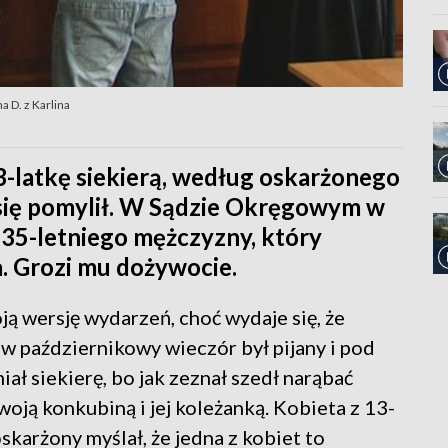
a D. z Karlina
-latkę siekierą, według oskarżonego
e się pomylił. W Sądzie Okręgowym w
s 35-letniego mężczyzny, który
a. Grozi mu dożywocie.
ą wersję wydarzeń, choć wydaje się, że
w październikowy wieczór był pijany i pod
ł siekierę, bo jak zeznał szedł narąbać
woją konkubiną i jej koleżanką. Kobieta z 13-
skarżony myślał, że jedna z kobiet to