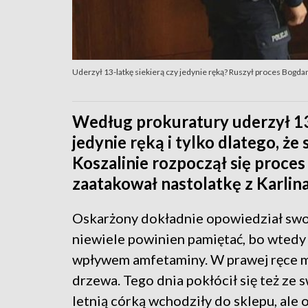
Uderzył 13-latkę siekierą czy jedynie ręką? Ruszył proces Bogdan
Według prokuratury uderzył 13
jedynie ręką i tylko dlatego, ż
Koszalinie rozpoczął się proce
zaatakował nastolatkę z Karlin
Oskarżony dokładnie opowiedział swoj
niewiele powinien pamiętać, bo wtedy 
wpływem amfetaminy. W prawej ręce mia
drzewa. Tego dnia pokłócił się też ze s
letnią córką wchodziły do sklepu, ale o