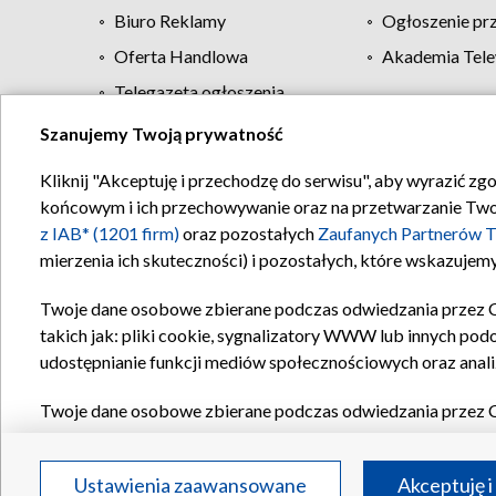
Biuro Reklamy
Ogłoszenie pr
Oferta Handlowa
Akademia Tele
Telegazeta ogłoszenia
Szanujemy Twoją prywatność
Regulamin TVP
Kliknij "Akceptuję i przechodzę do serwisu", aby wyrazić zg
końcowym i ich przechowywanie oraz na przetwarzanie Twoich
z IAB* (1201 firm)
oraz pozostałych
Zaufanych Partnerów T
mierzenia ich skuteczności) i pozostałych, które wskazujemy
Twoje dane osobowe zbierane podczas odwiedzania przez 
takich jak: pliki cookie, sygnalizatory WWW lub innych pod
udostępnianie funkcji mediów społecznościowych oraz anali
Twoje dane osobowe zbierane podczas odwiedzania przez 
plików cookie, informacje o Twoich wyszukiwaniach w serwi
Partnerów TVP
dla realizacji następujących celów i funkc
Ustawienia zaawansowane
Akceptuję i
reklam, tworzenia profilu spersonalizowanych reklam, tworz