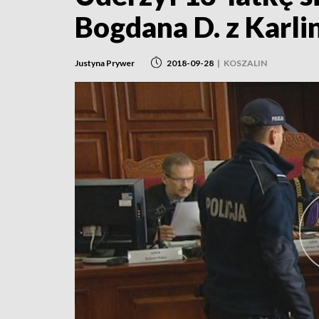
Bogdana D. z Karli
Justyna Prywer
2018-09-28
|
KOSZALIN