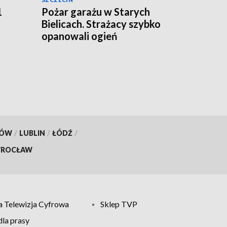
1
Pożar garażu w Starych
Bielicach. Strażacy szybko
opanowali ogień
KÓW
/
LUBLIN
/
ŁÓDŹ
/
ROCŁAW
 Telewizja Cyfrowa
Sklep TVP
la prasy