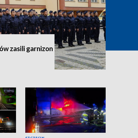
ów zasili garnizon
SZCZECIN