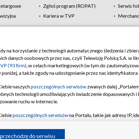
zetargowe
Zgłoś program (ROPAT)
Serwis fo
wizyjna
Kariera w TVP
Merchandi
Polityka prywatności
Moje zgody
Pomoc
Biuro re
ody na korzystanie z technologii automatycznego śledzenia i zbie
 danych osobowych przez nas, czyli Telewizję Polską S.A. w likw
VP (93 firm)
, w celach marketingowych (w tym do zautomatyzow
 poniżej, a także zgody na udostępnianie przez nas identyfikator
Ciebie naszych
poszczególnych serwisów
zwanych dalej „Portalem
obnych technologii umożliwiających świadczenie dopasowanych i be
zowanie ruchu w Internecie.
Ciebie
poszczególnych serwisów
na Portalu, takie jak adresy IP, 
sach Portalu czy historia odwiedzin będą przetwarzane przez TV
ji: przechowywania informacji na urządzeniu lub dostęp do nich,
©2026 Telewizja Polska S.A. w likwidacji
 przechodzę do serwisu
enia profilu spersonalizowanych treści, wyboru spersonalizowany