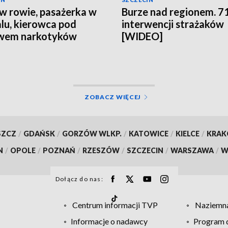
w rowie, pasażerka w
Burze nad regionem. 7
alu, kierowca pod
interwencji strażaków
wem narkotyków
[WIDEO]
ZOBACZ WIĘCEJ
SZCZ
/
GDAŃSK
/
GORZÓW WLKP.
/
KATOWICE
/
KIELCE
/
KRA
N
/
OPOLE
/
POZNAŃ
/
RZESZÓW
/
SZCZECIN
/
WARSZAWA
/
W
Dołącz do nas:
Centrum informacji TVP
Naziemna
Informacje o nadawcy
Program d