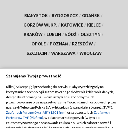
BIAŁYSTOK
/
BYDGOSZCZ
/
GDAŃSK
/
GORZÓW WLKP.
/
KATOWICE
/
KIELCE
/
KRAKÓW
/
LUBLIN
/
ŁÓDŹ
/
OLSZTYN
/
OPOLE
/
POZNAŃ
/
RZESZÓW
/
SZCZECIN
/
WARSZAWA
/
WROCŁAW
Szanujemy Twoją prywatność
Dołącz do nas:
Kliknij "Akceptuję i przechodzę do serwisu", aby wyrazić zgody na
korzystanie z technologii automatycznego śledzenia i zbierania danych,
TVP
dostęp do informacji na Twoim urządzeniu końcowym i ich
Abonament TVP
przechowywanie oraz na przetwarzanie Twoich danych osobowych przez
Regulamin TVP
nas, czyli Telewizję Polską S.A. w likwidacji (zwaną dalej również „TVP”),
Emisja w TVP
Polityka prywatności
Zaufanych Partnerów z IAB* (1201 firm)
oraz pozostałych
Zaufanych
Partnerów TVP (93 firm)
, w celach marketingowych (w tym do
Centrum informacji TVP
Moje zgody
zautomatyzowanego dopasowania reklam do Twoich zainteresowań i
mierzenia ich skuteczności) i pozostałych, które wskazujemy poniżej, a