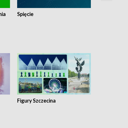
nia
Spięcie
Niedziałkow
Figury Szczecina