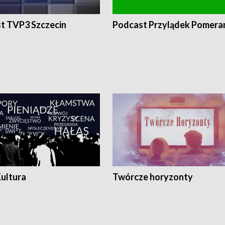
t TVP3 Szczecin
Podcast Przylądek Pomera
Kultura
Twórcze horyzonty