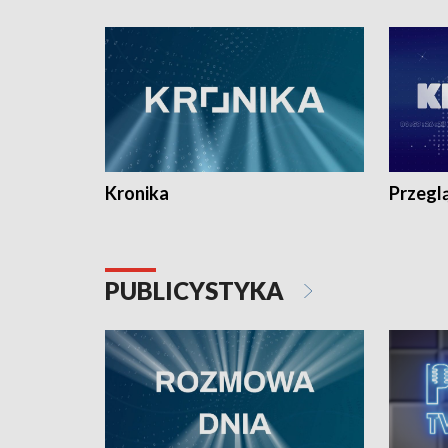
e-mail: kronika@tvp.pl.
e-mail: k
Kronika
Przegl
PUBLICYSTYKA