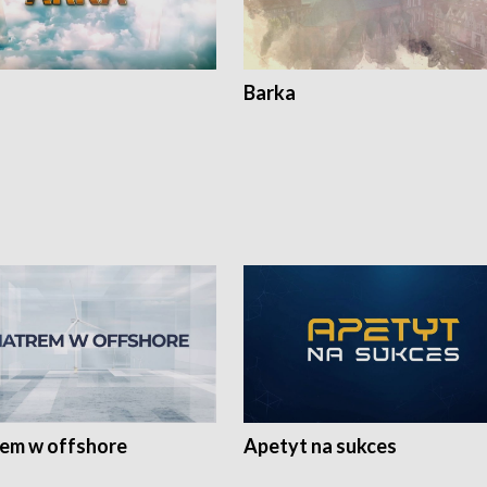
Barka
rem w offshore
Apetyt na sukces