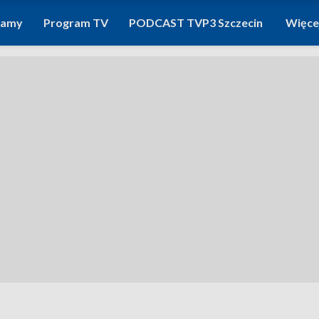
ramy
Program TV
PODCAST TVP3 Szczecin
Więce