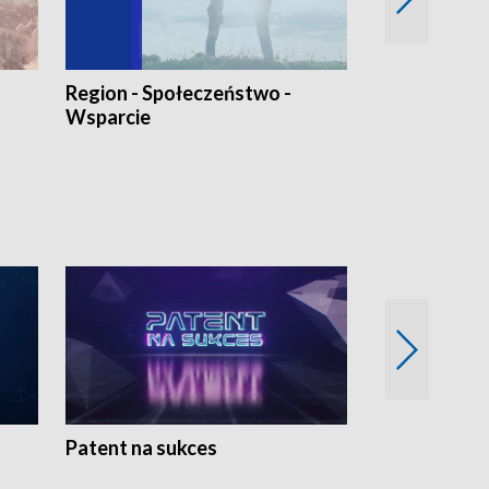
Region - Społeczeństwo -
Bez Barier
Wsparcie
Patent na sukces
Rolnictwo w 