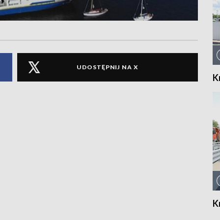
UDOSTĘPNIJ NA X
K
K