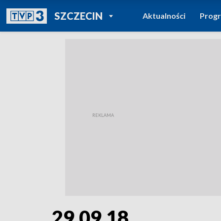
POWRÓT DO
SZCZECIN
Aktualności
Prog
TVP REGIONY
29.09.18