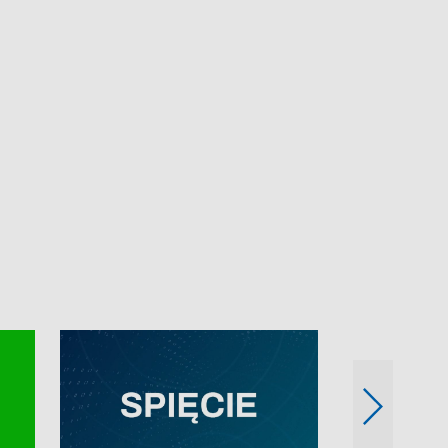
e-mail: kronika@tvp.pl.
e-mail: kronika@t