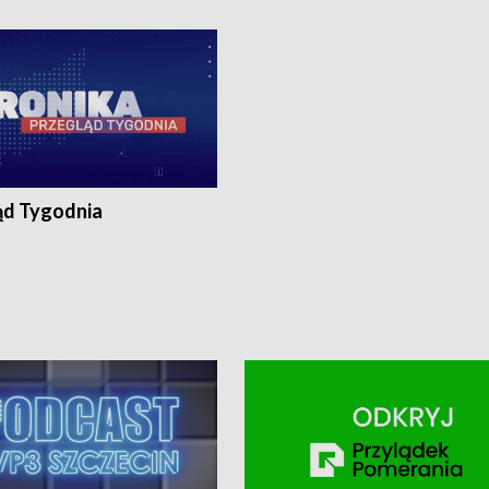
ronika@tvp.pl.
e-mail: kronika@tvp.pl.
ąd Tygodnia