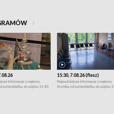
OGRAMÓW
7.08.26
15:30, 7.08.26 (flesz)
jsze informacje z regionu.
Najważniejsze informacje z regionu.
d poniedziałku do piątku 15:30
Kronika od poniedziałku do piątku 1
16:30 (+ rozmowa), 18:30, 21:30.
(flesz), 16:30 (+ rozmowa), 18:30, 21
y i święta 15:30 i 16:30
W weekendy i święta 15:30 i 16:30
8:30 i 21:30. Dziennikarze czekają
(flesz), 18:30 i 21:30. Dziennikarze c
a zgłoszenia: Szczecin - tel. 91-
na Państwa zgłoszenia: Szczecin - te
0, Koszalin - tel. 94-34-50-054,
4 8-10-400, Koszalin - tel. 94-34-50