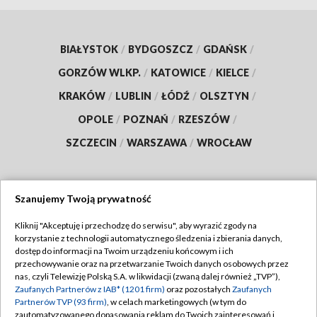
BIAŁYSTOK
/
BYDGOSZCZ
/
GDAŃSK
/
GORZÓW WLKP.
/
KATOWICE
/
KIELCE
/
KRAKÓW
/
LUBLIN
/
ŁÓDŹ
/
OLSZTYN
/
OPOLE
/
POZNAŃ
/
RZESZÓW
/
SZCZECIN
/
WARSZAWA
/
WROCŁAW
Szanujemy Twoją prywatność
Dołącz do nas:
Kliknij "Akceptuję i przechodzę do serwisu", aby wyrazić zgody na
korzystanie z technologii automatycznego śledzenia i zbierania danych,
TVP
dostęp do informacji na Twoim urządzeniu końcowym i ich
Abonament TVP
przechowywanie oraz na przetwarzanie Twoich danych osobowych przez
Regulamin TVP
nas, czyli Telewizję Polską S.A. w likwidacji (zwaną dalej również „TVP”),
Emisja w TVP
Polityka prywatności
Zaufanych Partnerów z IAB* (1201 firm)
oraz pozostałych
Zaufanych
Partnerów TVP (93 firm)
, w celach marketingowych (w tym do
Centrum informacji TVP
Moje zgody
zautomatyzowanego dopasowania reklam do Twoich zainteresowań i