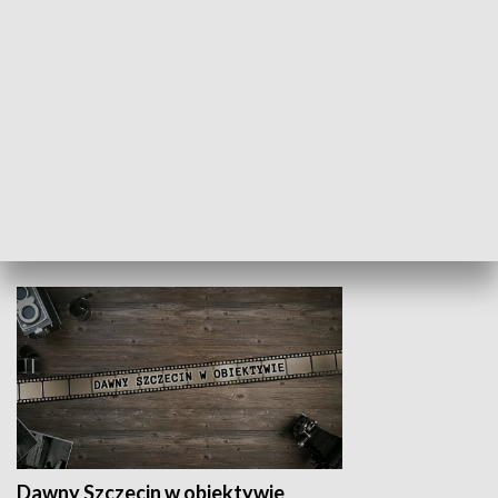
Z indeksem w ręku
Droga po suk
HISTORIA
Dawny Szczecin w obiektywie