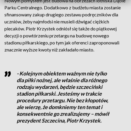
Nowym pomysłem jest budowa na obrzeżach lotniska Dąbie
Parku Centralnego. Dodatkowo z budżetu miasta zostanie
sfinansowany zakup drugiego zestawu podręczników dla
uczniów, żeby najmłodsi nie musieli dźwigać ciężkich
plecaków. Piotr Krzystek odniósł się także do piątkowej
decyzji o powtórzeniu przetargu na budowę nowego
stadionu piłkarskiego, po tym jak oferenci zaproponowali
znacznie wyższe kwoty niż zakładało miasto.
- Kolejnym obiektem ważnym nie tylko
dla piłki nożnej, ale właśnie dla różnego
rodzaju wydarzeń, będzie szczeciński
stadion piłkarski. Jesteśmy w trakcie
procedury przetargu. Nie bez kłopotów,
ale wierzę, że domkniemy ten temat i
konsekwentnie go zrealizujemy – mówił
prezydent Szczecina, Piotr Krzystek.