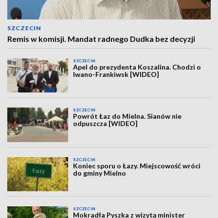
SZCZECIN
Remis w komisji. Mandat radnego Dudka bez decyzji
SZCZECIN
Apel do prezydenta Koszalina. Chodzi o
Iwano-Frankiwsk [WIDEO]
SZCZECIN
Powrót Łaz do Mielna. Sianów nie
odpuszcza [WIDEO]
SZCZECIN
Koniec sporu o Łazy. Miejscowość wróci
do gminy Mielno
SZCZECIN
Mokradła Pyszka z wizytą minister