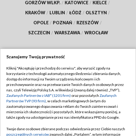
GORZÓW WLKP.
/
KATOWICE
/
KIELCE
/
KRAKÓW
/
LUBLIN
/
ŁÓDŹ
/
OLSZTYN
/
OPOLE
/
POZNAŃ
/
RZESZÓW
/
SZCZECIN
/
WARSZAWA
/
WROCŁAW
Szanujemy Twoją prywatność
Dołącz do nas:
Kliknij "Akceptuję i przechodzę do serwisu", aby wyrazić zgody na
korzystanie z technologii automatycznego śledzenia i zbierania danych,
TVP
dostęp do informacji na Twoim urządzeniu końcowym i ich
Abonament TVP
przechowywanie oraz na przetwarzanie Twoich danych osobowych przez
Regulamin TVP
nas, czyli Telewizję Polską S.A. w likwidacji (zwaną dalej również „TVP”),
Emisja w TVP
Polityka prywatności
Zaufanych Partnerów z IAB* (1201 firm)
oraz pozostałych
Zaufanych
Partnerów TVP (93 firm)
, w celach marketingowych (w tym do
Centrum informacji TVP
Moje zgody
zautomatyzowanego dopasowania reklam do Twoich zainteresowań i
mierzenia ich skuteczności) i pozostałych, które wskazujemy poniżej, a
Naziemna Telewizja Cyfrowa
Pomoc
także zgody na udostępnianie przez nas identyfikatora PPID do Google.
Sklep TVP
Biuro reklamy
Twoje dane osobowe zbierane podczas odwiedzania przez Ciebie naszych
Rada Programowa
Kontakt
poszczególnych serwisów
zwanych dalej „Portalem”, w tym informacje