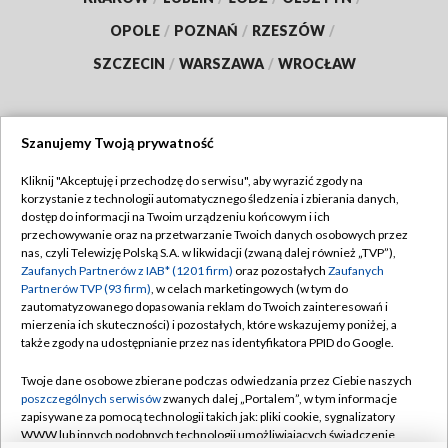
OPOLE
/
POZNAŃ
/
RZESZÓW
/
SZCZECIN
/
WARSZAWA
/
WROCŁAW
Szanujemy Twoją prywatność
Dołącz do nas:
Kliknij "Akceptuję i przechodzę do serwisu", aby wyrazić zgody na
korzystanie z technologii automatycznego śledzenia i zbierania danych,
TVP
dostęp do informacji na Twoim urządzeniu końcowym i ich
Abonament TVP
przechowywanie oraz na przetwarzanie Twoich danych osobowych przez
Regulamin TVP
nas, czyli Telewizję Polską S.A. w likwidacji (zwaną dalej również „TVP”),
Emisja w TVP
Polityka prywatności
Zaufanych Partnerów z IAB* (1201 firm)
oraz pozostałych
Zaufanych
Partnerów TVP (93 firm)
, w celach marketingowych (w tym do
Centrum informacji TVP
Moje zgody
zautomatyzowanego dopasowania reklam do Twoich zainteresowań i
mierzenia ich skuteczności) i pozostałych, które wskazujemy poniżej, a
Naziemna Telewizja Cyfrowa
Pomoc
także zgody na udostępnianie przez nas identyfikatora PPID do Google.
Sklep TVP
Biuro reklamy
Twoje dane osobowe zbierane podczas odwiedzania przez Ciebie naszych
Rada Programowa
Kontakt
poszczególnych serwisów
zwanych dalej „Portalem”, w tym informacje
zapisywane za pomocą technologii takich jak: pliki cookie, sygnalizatory
System NOS
WWW lub innych podobnych technologii umożliwiających świadczenie