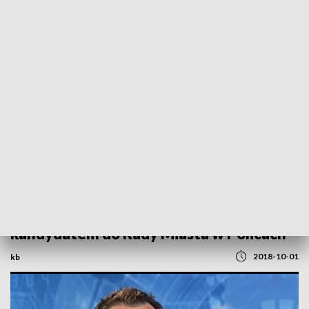
POWRÓT DO
SZCZECIN
TVP REGIONY
Rozmowa z Kamilem Olszewskim,
kandydatem do Rady Miasta w Policach
2018-10-01
kb