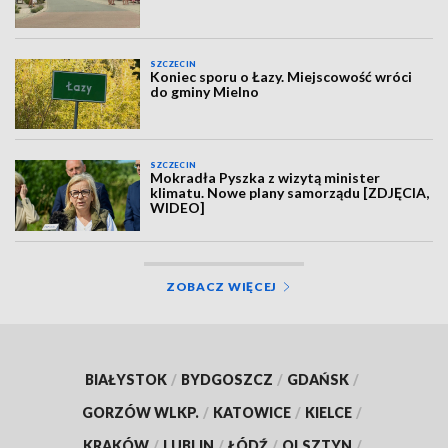
SZCZECIN
Koniec sporu o Łazy. Miejscowość wróci
do gminy Mielno
SZCZECIN
Mokradła Pyszka z wizytą minister
klimatu. Nowe plany samorządu [ZDJĘCIA,
WIDEO]
ZOBACZ WIĘCEJ
BIAŁYSTOK
/
BYDGOSZCZ
/
GDAŃSK
/
GORZÓW WLKP.
/
KATOWICE
/
KIELCE
/
KRAKÓW
/
LUBLIN
/
ŁÓDŹ
/
OLSZTYN
/