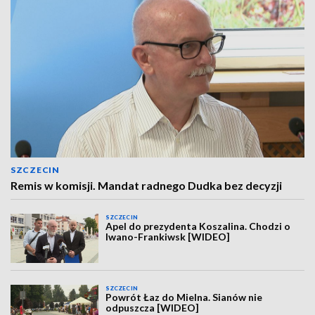
SZCZECIN
Remis w komisji. Mandat radnego Dudka bez decyzji
SZCZECIN
Apel do prezydenta Koszalina. Chodzi o
Iwano-Frankiwsk [WIDEO]
SZCZECIN
Powrót Łaz do Mielna. Sianów nie
odpuszcza [WIDEO]