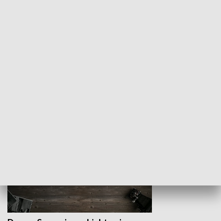
Z indeksem w ręku
Droga po suk
HISTORIA