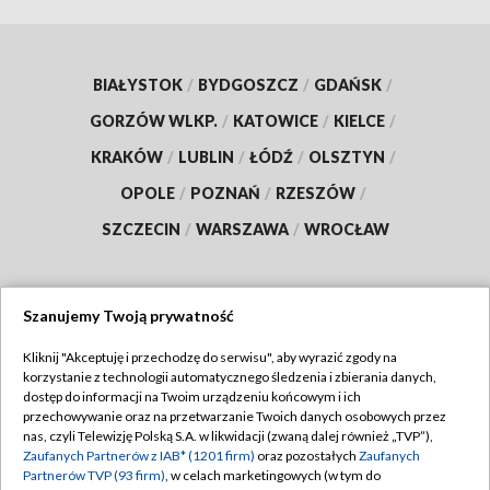
BIAŁYSTOK
/
BYDGOSZCZ
/
GDAŃSK
/
GORZÓW WLKP.
/
KATOWICE
/
KIELCE
/
KRAKÓW
/
LUBLIN
/
ŁÓDŹ
/
OLSZTYN
/
OPOLE
/
POZNAŃ
/
RZESZÓW
/
SZCZECIN
/
WARSZAWA
/
WROCŁAW
Szanujemy Twoją prywatność
Dołącz do nas:
Kliknij "Akceptuję i przechodzę do serwisu", aby wyrazić zgody na
korzystanie z technologii automatycznego śledzenia i zbierania danych,
TVP
dostęp do informacji na Twoim urządzeniu końcowym i ich
Abonament TVP
przechowywanie oraz na przetwarzanie Twoich danych osobowych przez
Regulamin TVP
nas, czyli Telewizję Polską S.A. w likwidacji (zwaną dalej również „TVP”),
Emisja w TVP
Polityka prywatności
Zaufanych Partnerów z IAB* (1201 firm)
oraz pozostałych
Zaufanych
Partnerów TVP (93 firm)
, w celach marketingowych (w tym do
Centrum informacji TVP