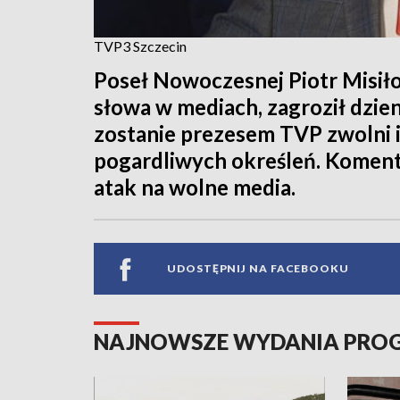
TVP3 Szczecin
Poseł Nowoczesnej Piotr Misiło
słowa w mediach, zagroził dzien
zostanie prezesem TVP zwolni ic
pogardliwych określeń. Komenta
atak na wolne media.
UDOSTĘPNIJ NA FACEBOOKU
NAJNOWSZE WYDANIA PR