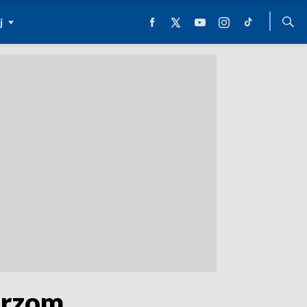
j
arzom