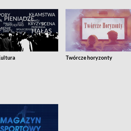
Kultura
Twórcze horyzonty