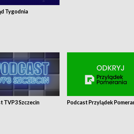
ąd Tygodnia
t TVP3 Szczecin
Podcast Przylądek Pomera