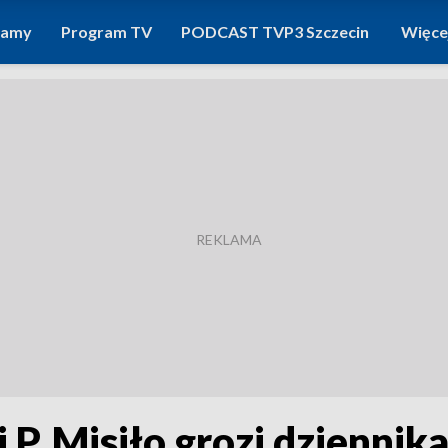
ramy
Program TV
PODCAST TVP3 Szczecin
Więce
P. Misiło grozi dziennik