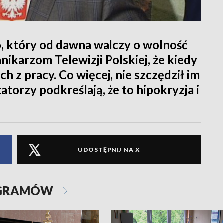
, który od dawna walczy o wolność
nikarzom Telewizji Polskiej, że kiedy
h z pracy. Co więcej, nie szczędził im
torzy podkreślają, że to hipokryzja i
UDOSTĘPNIJ NA X
OGRAMÓW