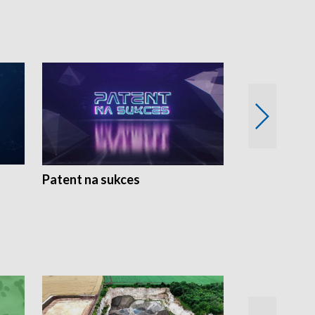
Patent na sukces
Rolnictwo w 