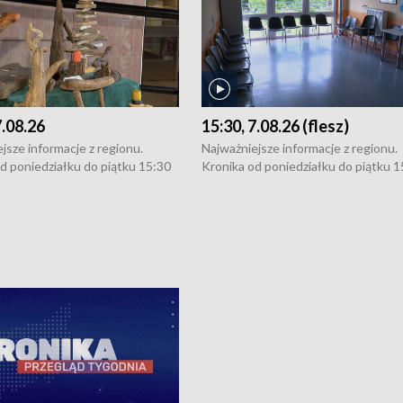
7.08.26
15:30, 7.08.26 (flesz)
jsze informacje z regionu.
Najważniejsze informacje z regionu.
d poniedziałku do piątku 15:30
Kronika od poniedziałku do piątku 1
16:30 (+ rozmowa), 18:30, 21:30.
(flesz), 16:30 (+ rozmowa), 18:30, 21
y i święta 15:30 i 16:30
W weekendy i święta 15:30 i 16:30
8:30 i 21:30. Dziennikarze czekają
(flesz), 18:30 i 21:30. Dziennikarze c
a zgłoszenia: Szczecin - tel. 91-
na Państwa zgłoszenia: Szczecin - te
0, Koszalin - tel. 94-34-50-054,
4 8-10-400, Koszalin - tel. 94-34-50
ronika@tvp.pl.
e-mail: kronika@tvp.pl.