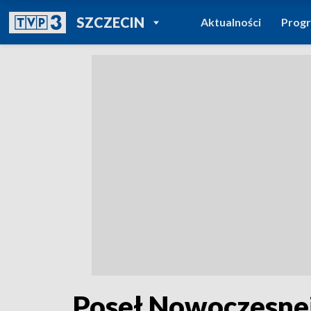
POWRÓT DO
SZCZECIN
Aktualności
Prog
TVP REGIONY
Poseł Nowoczesnej 