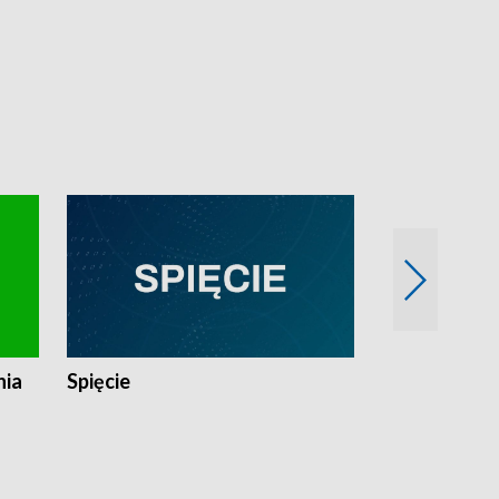
nia
Spięcie
Niedziałkow