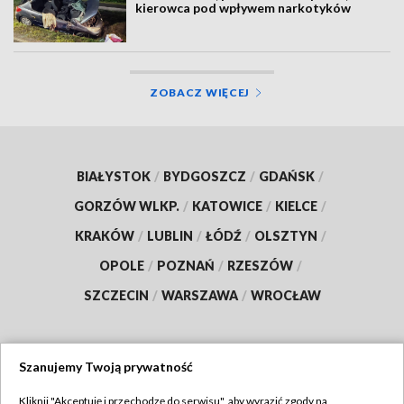
kierowca pod wpływem narkotyków
ZOBACZ WIĘCEJ
BIAŁYSTOK
/
BYDGOSZCZ
/
GDAŃSK
/
GORZÓW WLKP.
/
KATOWICE
/
KIELCE
/
KRAKÓW
/
LUBLIN
/
ŁÓDŹ
/
OLSZTYN
/
OPOLE
/
POZNAŃ
/
RZESZÓW
/
SZCZECIN
/
WARSZAWA
/
WROCŁAW
Szanujemy Twoją prywatność
Dołącz do nas:
Kliknij "Akceptuję i przechodzę do serwisu", aby wyrazić zgody na