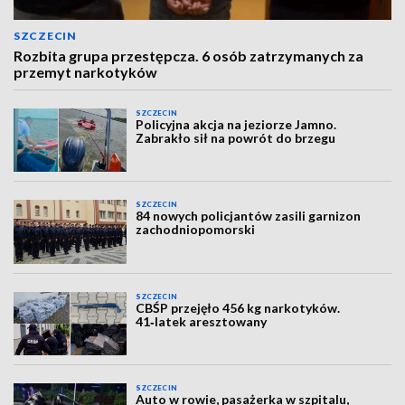
SZCZECIN
Rozbita grupa przestępcza. 6 osób zatrzymanych za
przemyt narkotyków
SZCZECIN
Policyjna akcja na jeziorze Jamno.
Zabrakło sił na powrót do brzegu
SZCZECIN
84 nowych policjantów zasili garnizon
zachodniopomorski
SZCZECIN
CBŚP przejęło 456 kg narkotyków.
41‑latek aresztowany
SZCZECIN
Auto w rowie, pasażerka w szpitalu,