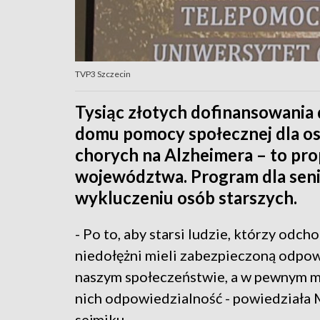
TVP3 Szczecin
Tysiąc złotych dofinansowania
domu pomocy społecznej dla os
chorych na Alzheimera – to pr
województwa. Program dla seni
wykluczeniu osób starszych.
- Po to, aby starsi ludzie, którzy od
niedołężni mieli zabezpieczoną odpowi
naszym społeczeństwie, a w pewnym m
nich odpowiedzialność - powiedziała 
sejmiku.