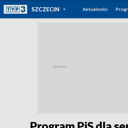
POWRÓT DO
SZCZECIN
Aktualności
Prog
TVP REGIONY
Program PiS dla se