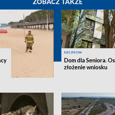
ZOBACZ TAKŻE
SZCZECIN
acy
Dom dla Seniora. O
złożenie wniosku