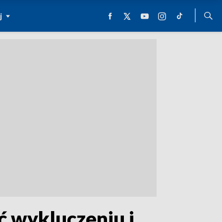
j
ć wykluczeniu i