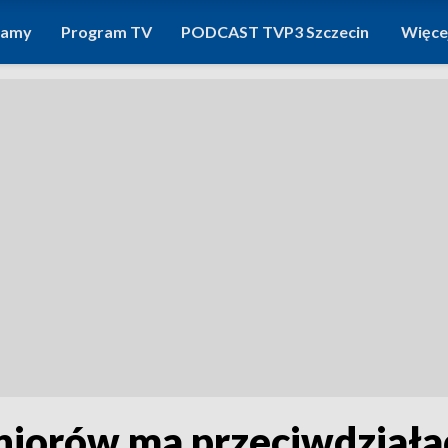
ramy
Program TV
PODCAST TVP3 Szczecin
Więce
niorów ma przeciwdziała