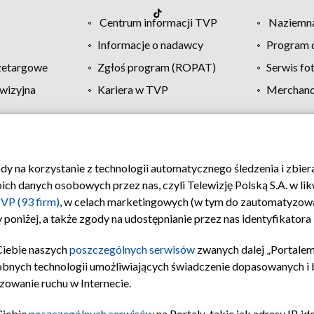
Centrum informacji TVP
Naziemna
Informacje o nadawcy
Program d
zetargowe
Zgłoś program (ROPAT)
Serwis fo
wizyjna
Kariera w TVP
Merchandi
Polityka prywatności
Moje zgody
Pomoc
Biuro re
ody na korzystanie z technologii automatycznego śledzenia i zbie
 danych osobowych przez nas, czyli Telewizję Polską S.A. w likw
VP (93 firm)
, w celach marketingowych (w tym do zautomatyzow
 poniżej, a także zgody na udostępnianie przez nas identyfikator
Ciebie naszych
poszczególnych serwisów
zwanych dalej „Portalem
obnych technologii umożliwiających świadczenie dopasowanych i be
zowanie ruchu w Internecie.
Ciebie
poszczególnych serwisów
na Portalu, takie jak adresy IP, 