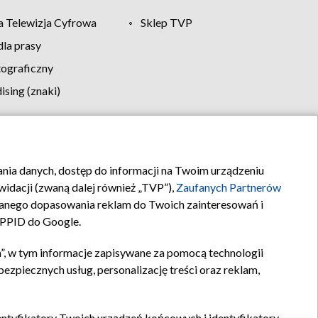
 Telewizja Cyfrowa
Sklep TVP
la prasy
tograficzny
sing (znaki)
klamy
Kontakt
rania danych, dostęp do informacji na Twoim urządzeniu
idacji (zwaną dalej również „TVP”),
Zaufanych Partnerów
anego dopasowania reklam do Twoich zainteresowań i
a PPID do Google.
”, w tym informacje zapisywane za pomocą technologii
zpiecznych usług, personalizację treści oraz reklam,
identyfikatory Twoich urządzeń końcowych i identyfikatory