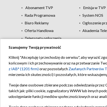
Abonament TVP
Emisja w TVP
Rada Programowa
System NOS
Biuro Reklamy
Ogłoszenie pr
Oferta Handlowa
Akademia Tele
Telegazeta ogłoszenia
Szanujemy Twoją prywatność
Regulamin TVP
Kliknij "Akceptuję i przechodzę do serwisu", aby wyrazić zg
końcowym i ich przechowywanie oraz na przetwarzanie Twoich
z IAB* (1201 firm)
oraz pozostałych
Zaufanych Partnerów T
mierzenia ich skuteczności) i pozostałych, które wskazujemy
Twoje dane osobowe zbierane podczas odwiedzania przez 
takich jak: pliki cookie, sygnalizatory WWW lub innych pod
udostępnianie funkcji mediów społecznościowych oraz anali
Twoje dane osobowe zbierane podczas odwiedzania przez 