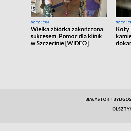
SZCZECIN
SZCZEC
Wielka zbiórka zakończona
Koty 
sukcesem. Pomoc dla klinik
kamie
w Szczecinie [WIDEO]
dokar
[WID
BIAŁYSTOK
/
BYDGO
OLSZTY