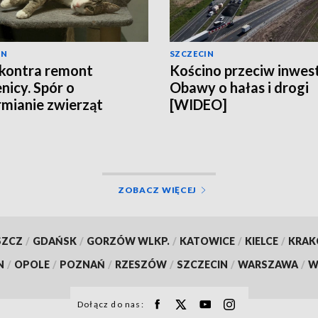
IN
SZCZECIN
kontra remont
Kościno przeciw inwest
nicy. Spór o
Obawy o hałas i drogi
mianie zwierząt
[WIDEO]
EO]
ZOBACZ WIĘCEJ
SZCZ
/
GDAŃSK
/
GORZÓW WLKP.
/
KATOWICE
/
KIELCE
/
KRA
N
/
OPOLE
/
POZNAŃ
/
RZESZÓW
/
SZCZECIN
/
WARSZAWA
/
W
Dołącz do nas: