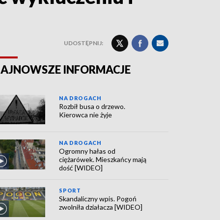
UDOSTĘPNIJ:
AJNOWSZE INFORMACJE
NA DROGACH
Rozbił busa o drzewo.
Kierowca nie żyje
NA DROGACH
Ogromny hałas od
ciężarówek. Mieszkańcy mają
dość [WIDEO]
SPORT
Skandaliczny wpis. Pogoń
zwolniła działacza [WIDEO]