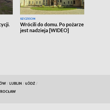
SZCZECIN
ycji.
Wrócili do domu. Po pożarze
jest nadzieja [WIDEO]
KÓW
/
LUBLIN
/
ŁÓDŹ
/
ROCŁAW