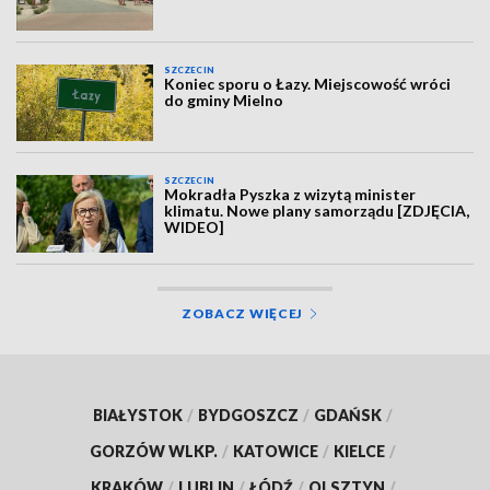
SZCZECIN
Koniec sporu o Łazy. Miejscowość wróci
do gminy Mielno
SZCZECIN
Mokradła Pyszka z wizytą minister
klimatu. Nowe plany samorządu [ZDJĘCIA,
WIDEO]
ZOBACZ WIĘCEJ
BIAŁYSTOK
/
BYDGOSZCZ
/
GDAŃSK
/
GORZÓW WLKP.
/
KATOWICE
/
KIELCE
/
KRAKÓW
/
LUBLIN
/
ŁÓDŹ
/
OLSZTYN
/