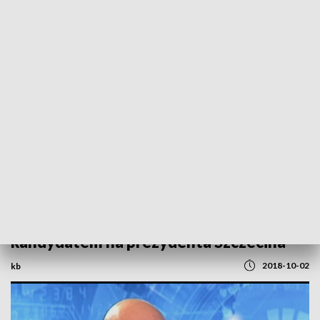
POWRÓT DO
SZCZECIN
TVP REGIONY
Rozmowa z Piotrem Czypickim,
kandydatem na prezydenta Szczecina
2018-10-02
kb