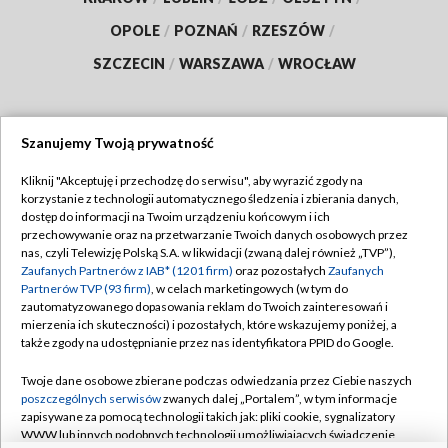
OPOLE
/
POZNAŃ
/
RZESZÓW
/
SZCZECIN
/
WARSZAWA
/
WROCŁAW
Szanujemy Twoją prywatność
Dołącz do nas:
Kliknij "Akceptuję i przechodzę do serwisu", aby wyrazić zgody na
korzystanie z technologii automatycznego śledzenia i zbierania danych,
TVP
dostęp do informacji na Twoim urządzeniu końcowym i ich
Abonament TVP
przechowywanie oraz na przetwarzanie Twoich danych osobowych przez
Regulamin TVP
nas, czyli Telewizję Polską S.A. w likwidacji (zwaną dalej również „TVP”),
Emisja w TVP
Polityka prywatności
Zaufanych Partnerów z IAB* (1201 firm)
oraz pozostałych
Zaufanych
Partnerów TVP (93 firm)
, w celach marketingowych (w tym do
Centrum informacji TVP
Moje zgody
zautomatyzowanego dopasowania reklam do Twoich zainteresowań i
mierzenia ich skuteczności) i pozostałych, które wskazujemy poniżej, a
Naziemna Telewizja Cyfrowa
Pomoc
także zgody na udostępnianie przez nas identyfikatora PPID do Google.
Sklep TVP
Biuro reklamy
Twoje dane osobowe zbierane podczas odwiedzania przez Ciebie naszych
Rada Programowa
Kontakt
poszczególnych serwisów
zwanych dalej „Portalem”, w tym informacje
zapisywane za pomocą technologii takich jak: pliki cookie, sygnalizatory
System NOS
WWW lub innych podobnych technologii umożliwiających świadczenie