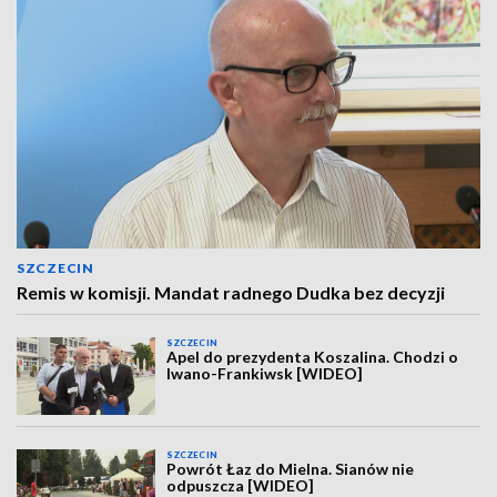
SZCZECIN
Remis w komisji. Mandat radnego Dudka bez decyzji
SZCZECIN
Apel do prezydenta Koszalina. Chodzi o
Iwano-Frankiwsk [WIDEO]
SZCZECIN
Powrót Łaz do Mielna. Sianów nie
odpuszcza [WIDEO]