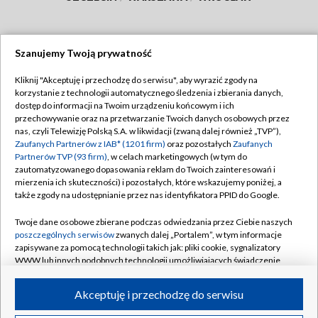
Szanujemy Twoją prywatność
Dołącz do nas:
Kliknij "Akceptuję i przechodzę do serwisu", aby wyrazić zgody na
korzystanie z technologii automatycznego śledzenia i zbierania danych,
TVP
dostęp do informacji na Twoim urządzeniu końcowym i ich
Abonament TVP
przechowywanie oraz na przetwarzanie Twoich danych osobowych przez
Regulamin TVP
nas, czyli Telewizję Polską S.A. w likwidacji (zwaną dalej również „TVP”),
Emisja w TVP
Polityka prywatności
Zaufanych Partnerów z IAB* (1201 firm)
oraz pozostałych
Zaufanych
Partnerów TVP (93 firm)
, w celach marketingowych (w tym do
Centrum informacji TVP
Moje zgody
zautomatyzowanego dopasowania reklam do Twoich zainteresowań i
mierzenia ich skuteczności) i pozostałych, które wskazujemy poniżej, a
Naziemna Telewizja Cyfrowa
Pomoc
także zgody na udostępnianie przez nas identyfikatora PPID do Google.
Sklep TVP
Biuro reklamy
Twoje dane osobowe zbierane podczas odwiedzania przez Ciebie naszych
Rada Programowa
Kontakt
poszczególnych serwisów
zwanych dalej „Portalem”, w tym informacje
zapisywane za pomocą technologii takich jak: pliki cookie, sygnalizatory
System NOS
WWW lub innych podobnych technologii umożliwiających świadczenie
dopasowanych i bezpiecznych usług, personalizację treści oraz reklam,
Informacje o nadawcy
Kanały
udostępnianie funkcji mediów społecznościowych oraz analizowanie
Akceptuję i przechodzę do serwisu
ruchu w Internecie.
Program dla prasy
©2026 Telewizja Polska S.A. w likwidacji