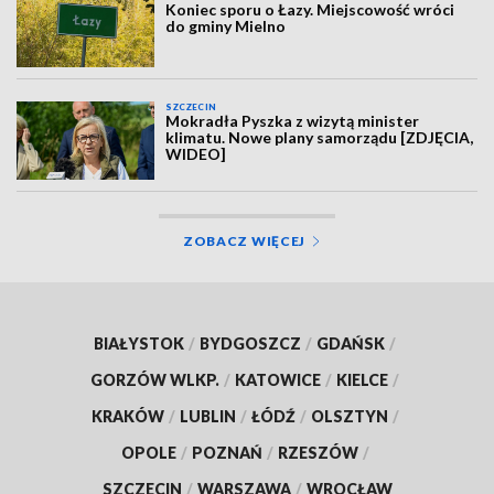
Koniec sporu o Łazy. Miejscowość wróci
do gminy Mielno
SZCZECIN
Mokradła Pyszka z wizytą minister
klimatu. Nowe plany samorządu [ZDJĘCIA,
WIDEO]
ZOBACZ WIĘCEJ
BIAŁYSTOK
/
BYDGOSZCZ
/
GDAŃSK
/
GORZÓW WLKP.
/
KATOWICE
/
KIELCE
/
KRAKÓW
/
LUBLIN
/
ŁÓDŹ
/
OLSZTYN
/
OPOLE
/
POZNAŃ
/
RZESZÓW
/
SZCZECIN
/
WARSZAWA
/
WROCŁAW