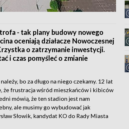
trofa - tak plany budowy nowego
cina oceniają działacze Nowoczesnej
Krzystka o zatrzymanie inwestycji.
tać i czas pomyśleć o zmianie
 należy, bo za długo na niego czekamy. 12 lat
e, że frustracja wśród mieszkańców i kibiców
jedni mówią, że ten stadion jest nam
zebny, ale musimy go wybudować jak
ysław Słowik, kandydat KO do Rady Miasta