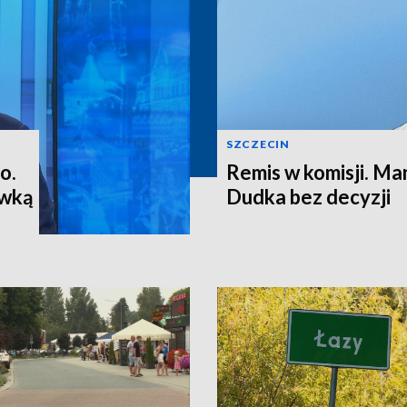
SZCZECIN
o.
Remis w komisji. M
ewką
Dudka bez decyzji