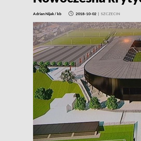
Adrian Nijak / kb
2018-10-02
|
SZCZECIN