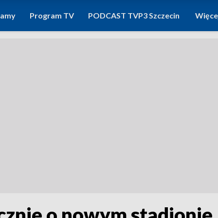
ramy
Program TV
PODCAST TVP3 Szczecin
Więce
znie o nowym stadionie