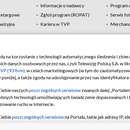
Informacje o nadawcy
Program d
zetargowe
Zgłoś program (ROPAT)
Serwis fo
wizyjna
Kariera w TVP
Merchandi
Polityka prywatności
Moje zgody
Pomoc
Biuro re
ody na korzystanie z technologii automatycznego śledzenia i zbie
 danych osobowych przez nas, czyli Telewizję Polską S.A. w likw
VP (93 firm)
, w celach marketingowych (w tym do zautomatyzow
 poniżej, a także zgody na udostępnianie przez nas identyfikator
Ciebie naszych
poszczególnych serwisów
zwanych dalej „Portalem
obnych technologii umożliwiających świadczenie dopasowanych i be
zowanie ruchu w Internecie.
Ciebie
poszczególnych serwisów
na Portalu, takie jak adresy IP, 
sach Portalu czy historia odwiedzin będą przetwarzane przez TV