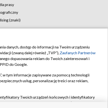
la prasy
tograficzny
sing (znaki)
klamy
Kontakt
rania danych, dostęp do informacji na Twoim urządzeniu
idacji (zwaną dalej również „TVP”),
Zaufanych Partnerów
anego dopasowania reklam do Twoich zainteresowań i
a PPID do Google.
”, w tym informacje zapisywane za pomocą technologii
zpiecznych usług, personalizację treści oraz reklam,
identyfikatory Twoich urządzeń końcowych i identyfikatory
P,
Zaufanych Partnerów z IAB
oraz pozostałych
Zaufanych