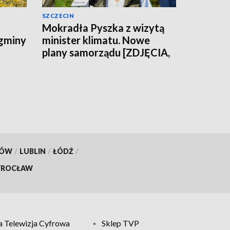
SZCZECIN
Mokradła Pyszka z wizytą
 gminy
minister klimatu. Nowe
plany samorządu [ZDJĘCIA,
WIDEO]
KÓW
/
LUBLIN
/
ŁÓDŹ
/
ROCŁAW
 Telewizja Cyfrowa
Sklep TVP