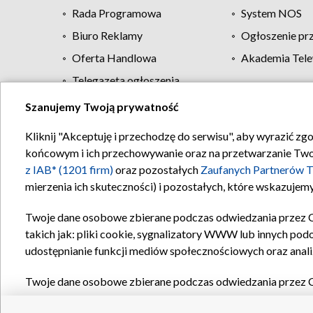
Rada Programowa
System NOS
Biuro Reklamy
Ogłoszenie pr
Oferta Handlowa
Akademia Tele
Telegazeta ogłoszenia
Szanujemy Twoją prywatność
Regulamin TVP
Kliknij "Akceptuję i przechodzę do serwisu", aby wyrazić zg
końcowym i ich przechowywanie oraz na przetwarzanie Twoich
z IAB* (1201 firm)
oraz pozostałych
Zaufanych Partnerów T
mierzenia ich skuteczności) i pozostałych, które wskazujemy
Twoje dane osobowe zbierane podczas odwiedzania przez 
takich jak: pliki cookie, sygnalizatory WWW lub innych pod
udostępnianie funkcji mediów społecznościowych oraz anali
Twoje dane osobowe zbierane podczas odwiedzania przez 
plików cookie, informacje o Twoich wyszukiwaniach w serwi