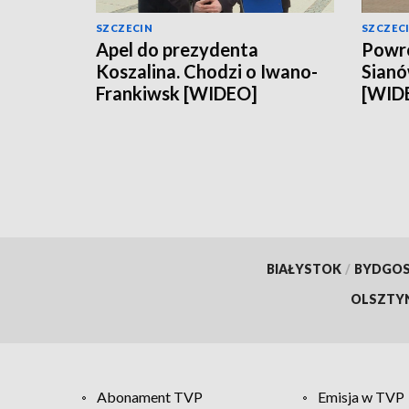
SZCZECIN
SZCZEC
Apel do prezydenta
Powró
Koszalina. Chodzi o Iwano-
Sianó
Frankiwsk [WIDEO]
[WID
BIAŁYSTOK
/
BYDGO
OLSZTY
Abonament TVP
Emisja w TVP