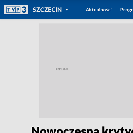
POWRÓT DO
SZCZECIN
Aktualności
Prog
TVP REGIONY
Nowoczesna krytyc