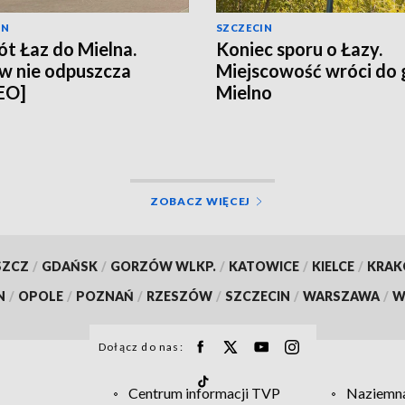
IN
SZCZECIN
t Łaz do Mielna.
Koniec sporu o Łazy.
w nie odpuszcza
Miejscowość wróci do
EO]
Mielno
ZOBACZ WIĘCEJ
SZCZ
/
GDAŃSK
/
GORZÓW WLKP.
/
KATOWICE
/
KIELCE
/
KRA
N
/
OPOLE
/
POZNAŃ
/
RZESZÓW
/
SZCZECIN
/
WARSZAWA
/
W
Dołącz do nas:
Centrum informacji TVP
Naziemna