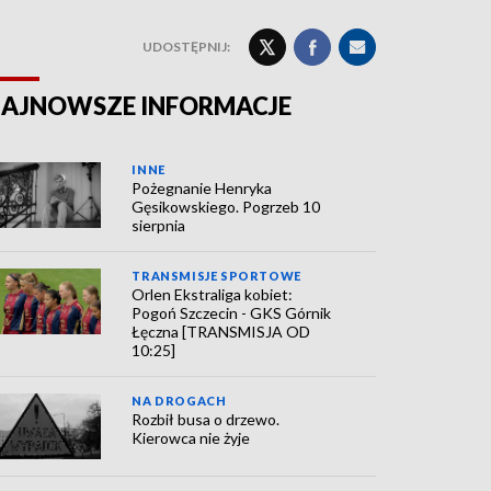
UDOSTĘPNIJ:
AJNOWSZE INFORMACJE
INNE
Pożegnanie Henryka
Gęsikowskiego. Pogrzeb 10
sierpnia
TRANSMISJE SPORTOWE
Orlen Ekstraliga kobiet:
Pogoń Szczecin - GKS Górnik
Łęczna [TRANSMISJA OD
10:25]
NA DROGACH
Rozbił busa o drzewo.
Kierowca nie żyje