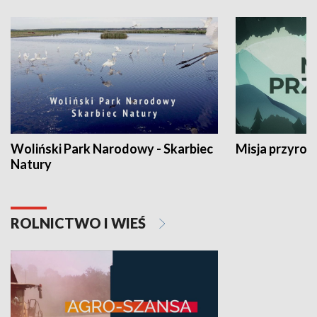
Woliński Park Narodowy - Skarbiec
Misja przyrod
Natury
ROLNICTWO I WIEŚ