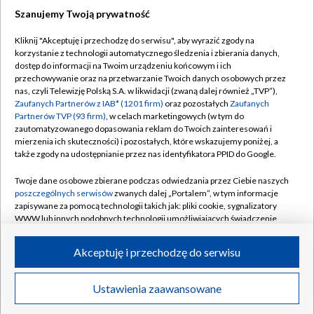
Szanujemy Twoją prywatność
Dołącz do nas:
Kliknij "Akceptuję i przechodzę do serwisu", aby wyrazić zgody na
korzystanie z technologii automatycznego śledzenia i zbierania danych,
TVP
dostęp do informacji na Twoim urządzeniu końcowym i ich
Abonament TVP
przechowywanie oraz na przetwarzanie Twoich danych osobowych przez
Regulamin TVP
nas, czyli Telewizję Polską S.A. w likwidacji (zwaną dalej również „TVP”),
Emisja w TVP
Polityka prywatności
Zaufanych Partnerów z IAB* (1201 firm)
oraz pozostałych
Zaufanych
Partnerów TVP (93 firm)
, w celach marketingowych (w tym do
Centrum informacji TVP
Moje zgody
zautomatyzowanego dopasowania reklam do Twoich zainteresowań i
mierzenia ich skuteczności) i pozostałych, które wskazujemy poniżej, a
Naziemna Telewizja Cyfrowa
Pomoc
także zgody na udostępnianie przez nas identyfikatora PPID do Google.
Sklep TVP
Biuro reklamy
Twoje dane osobowe zbierane podczas odwiedzania przez Ciebie naszych
Rada Programowa
Kontakt
poszczególnych serwisów
zwanych dalej „Portalem”, w tym informacje
zapisywane za pomocą technologii takich jak: pliki cookie, sygnalizatory
System NOS
WWW lub innych podobnych technologii umożliwiających świadczenie
dopasowanych i bezpiecznych usług, personalizację treści oraz reklam,
Informacje o nadawcy
Kanały
udostępnianie funkcji mediów społecznościowych oraz analizowanie
Akceptuję i przechodzę do serwisu
ruchu w Internecie.
Program dla prasy
©2026 Telewizja Polska S.A. w likwidacji
Biuro Reklamy
Twoje dane osobowe zbierane podczas odwiedzania przez Ciebie
Ustawienia zaawansowane
poszczególnych serwisów
na Portalu, takie jak adresy IP, identyfikatory
Ogłoszenie przetargowe
Twoich urządzeń końcowych i identyfikatory plików cookie, informacje o