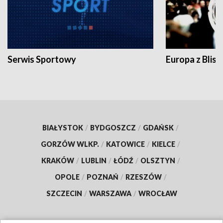
Serwis Sportowy
Europa z Blisk
BIAŁYSTOK
/
BYDGOSZCZ
/
GDAŃSK
/
GORZÓW WLKP.
/
KATOWICE
/
KIELCE
/
KRAKÓW
/
LUBLIN
/
ŁÓDŹ
/
OLSZTYN
/
OPOLE
/
POZNAŃ
/
RZESZÓW
/
SZCZECIN
/
WARSZAWA
/
WROCŁAW