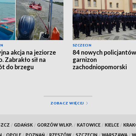
IN
SZCZECIN
yjna akcja na jeziorze
84 nowych policjantów 
. Zabrakło sił na
garnizon
t do brzegu
zachodniopomorski
ZOBACZ WIĘCEJ
SZCZ
/
GDAŃSK
/
GORZÓW WLKP.
/
KATOWICE
/
KIELCE
/
KRA
N
/
OPOLE
/
POZNAŃ
/
RZESZÓW
/
SZCZECIN
/
WARSZAWA
/
W