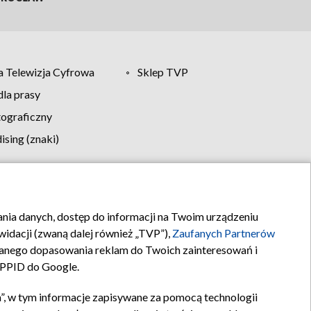
 Telewizja Cyfrowa
Sklep TVP
la prasy
tograficzny
sing (znaki)
klamy
Kontakt
rania danych, dostęp do informacji na Twoim urządzeniu
idacji (zwaną dalej również „TVP”),
Zaufanych Partnerów
anego dopasowania reklam do Twoich zainteresowań i
a PPID do Google.
”, w tym informacje zapisywane za pomocą technologii