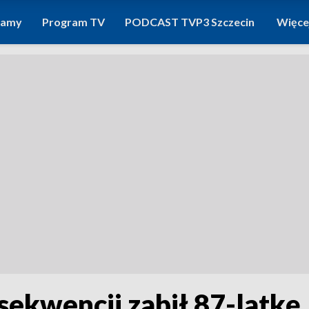
ramy
Program TV
PODCAST TVP3 Szczecin
Więce
sekwencji zabił 87-latkę.