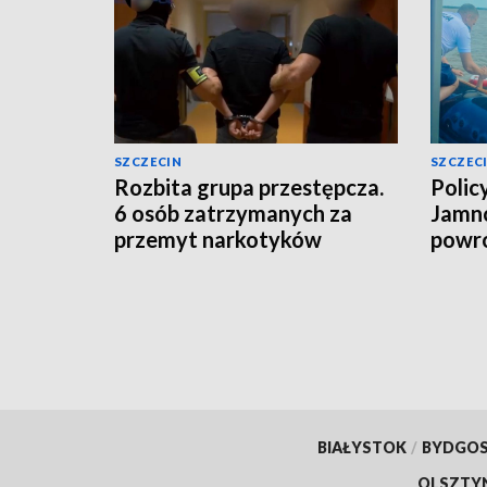
SZCZECIN
SZCZEC
Rozbita grupa przestępcza.
Polic
6 osób zatrzymanych za
Jamno
przemyt narkotyków
powró
BIAŁYSTOK
/
BYDGO
OLSZTY