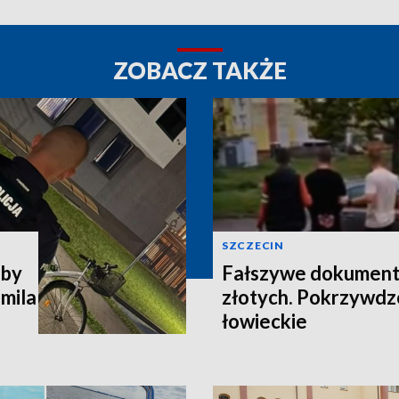
ZOBACZ TAKŻE
SZCZECIN
 by
Fałszywe dokumenty 
omila
złotych. Pokrzywdz
łowieckie