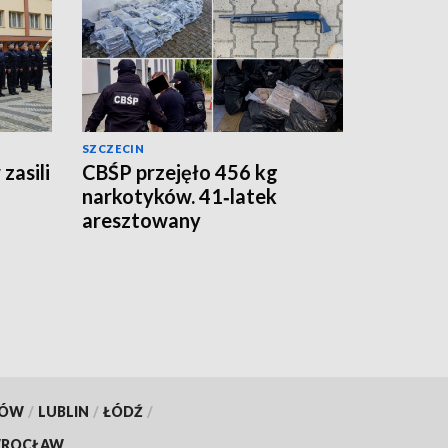
SZCZECIN
zasili
CBŚP przejęło 456 kg
narkotyków. 41‑latek
aresztowany
KÓW
/
LUBLIN
/
ŁÓDŹ
/
ROCŁAW