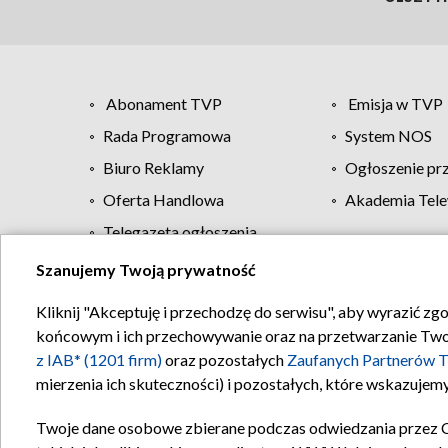
Abonament TVP
Emisja w TVP
Rada Programowa
System NOS
Biuro Reklamy
Ogłoszenie pr
Oferta Handlowa
Akademia Tele
Telegazeta ogłoszenia
Szanujemy Twoją prywatność
Regulamin TVP
Kliknij "Akceptuję i przechodzę do serwisu", aby wyrazić zg
końcowym i ich przechowywanie oraz na przetwarzanie Twoich
z IAB* (1201 firm)
oraz pozostałych
Zaufanych Partnerów T
mierzenia ich skuteczności) i pozostałych, które wskazujemy
Twoje dane osobowe zbierane podczas odwiedzania przez 