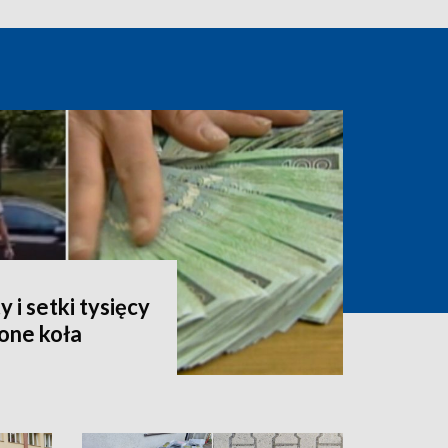
i setki tysięcy
one koła