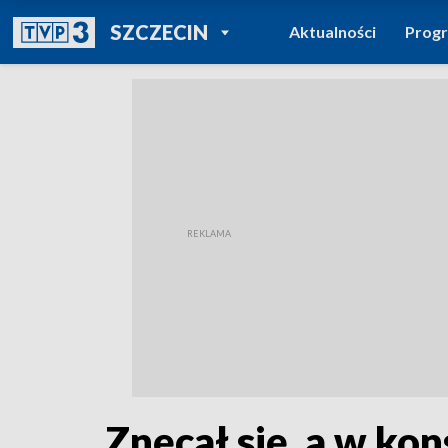
POWRÓT DO
SZCZECIN
Aktualności
Prog
TVP REGIONY
Znęcał się, a w kon