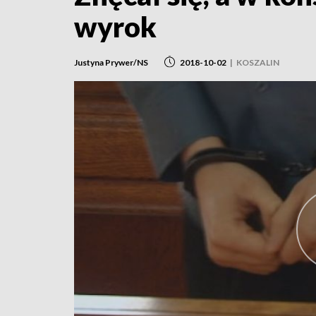
wyrok
Justyna Prywer/NS
2018-10-02
|
KOSZALIN