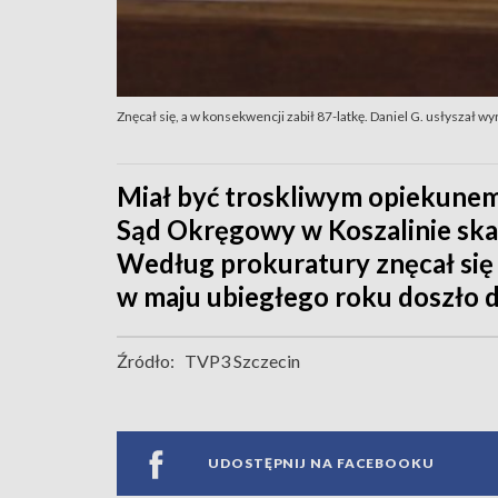
Znęcał się, a w konsekwencji zabił 87-latkę. Daniel G. usłyszał wy
Miał być troskliwym opiekunem s
Sąd Okręgowy w Koszalinie skaza
Według prokuratury znęcał się n
w maju ubiegłego roku doszło d
Źródło:
TVP3 Szczecin
UDOSTĘPNIJ NA FACEBOOKU