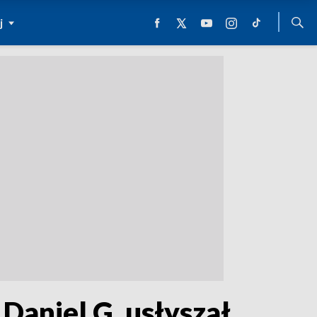
j
 Daniel G. usłyszał