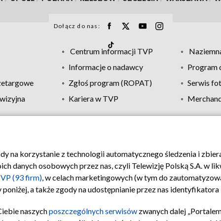
Dołącz do nas:
Centrum informacji TVP
Naziemna
Informacje o nadawcy
Program d
zetargowe
Zgłoś program (ROPAT)
Serwis fo
wizyjna
Kariera w TVP
Merchandi
Polityka prywatności
Moje zgody
Pomoc
Biuro re
ody na korzystanie z technologii automatycznego śledzenia i zbie
 danych osobowych przez nas, czyli Telewizję Polską S.A. w likw
VP (93 firm)
, w celach marketingowych (w tym do zautomatyzow
 poniżej, a także zgody na udostępnianie przez nas identyfikator
Ciebie naszych
poszczególnych serwisów
zwanych dalej „Portalem