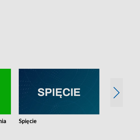
nia
Spięcie
Niedziałkow