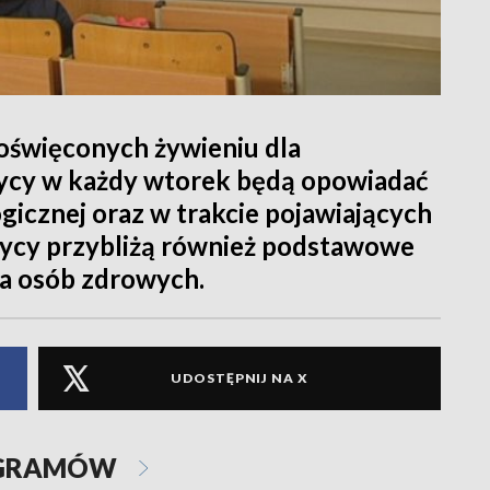
oświęconych żywieniu dla
tycy w każdy wtorek będą opowiadać
gicznej oraz w trakcie pojawiających
etycy przybliżą również podstawowe
a osób zdrowych.
UDOSTĘPNIJ NA X
OGRAMÓW