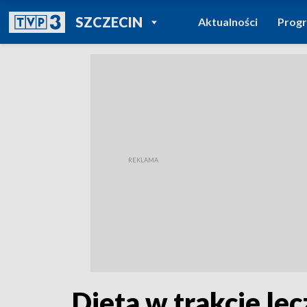
POWRÓT DO
SZCZECIN
Aktualności
Prog
TVP REGIONY
Dieta w trakcie le