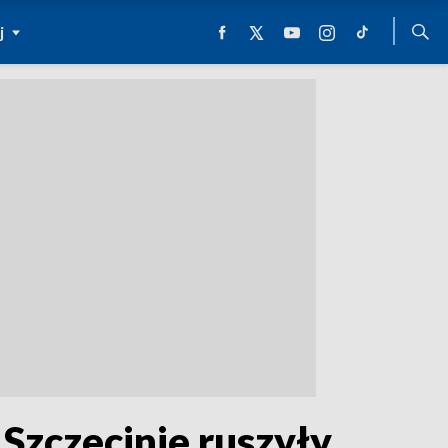
j
 Szczecinie ruszyły