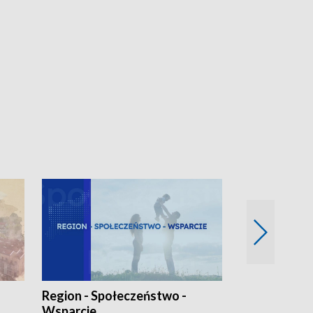
Region - Społeczeństwo -
Bez Barier
Wsparcie