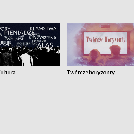
Kultura
Twórcze horyzonty