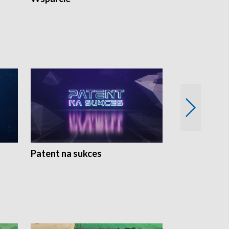
Patent na sukces
Rolnictwo w 