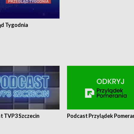
ąd Tygodnia
t TVP3 Szczecin
Podcast Przylądek Pomera