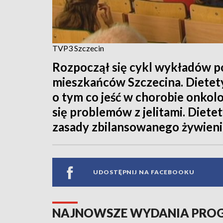
TVP3 Szczecin
Rozpoczął się cykl wykładów p
mieszkańców Szczecina. Diete
o tym co jeść w chorobie onkolo
się problemów z jelitami. Diet
zasady zbilansowanego żywieni
UDOSTĘPNIJ NA FACEBOOKU
NAJNOWSZE WYDANIA PR