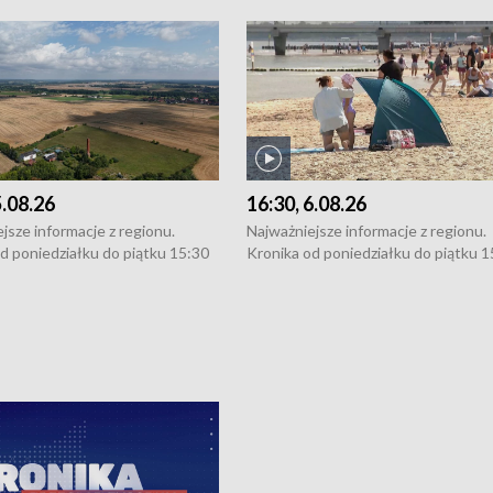
5.08.26
16:30, 6.08.26
jsze informacje z regionu.
Najważniejsze informacje z regionu.
d poniedziałku do piątku 15:30
Kronika od poniedziałku do piątku 1
16:30 (+ rozmowa), 18:30, 21:30.
(flesz), 16:30 (+ rozmowa), 18:30, 21
y i święta 15:30 i 16:30
W weekendy i święta 15:30 i 16:30
8:30 i 21:30. Dziennikarze czekają
(flesz), 18:30 i 21:30. Dziennikarze c
a zgłoszenia: Szczecin - tel. 91-
na Państwa zgłoszenia: Szczecin - te
0, Koszalin - tel. 94-34-50-054,
4 8-10-400, Koszalin - tel. 94-34-50
ronika@tvp.pl.
e-mail: kronika@tvp.pl.