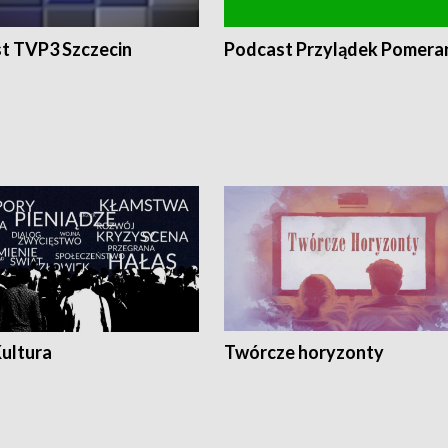
t TVP3 Szczecin
Podcast Przylądek Pomera
Kultura
Twórcze horyzonty