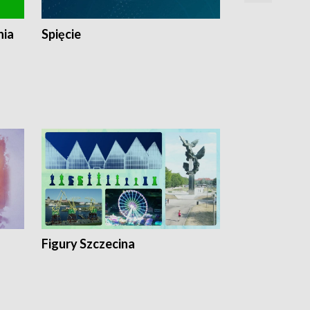
nia
Spięcie
Niedziałkow
Figury Szczecina