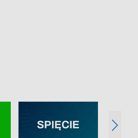
e-mail: kronika@tvp.pl.
e-mail: kronika@t