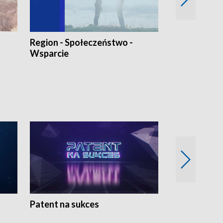
Region - Społeczeństwo -
Bez Barier
Wsparcie
Patent na sukces
Rolnictwo w 