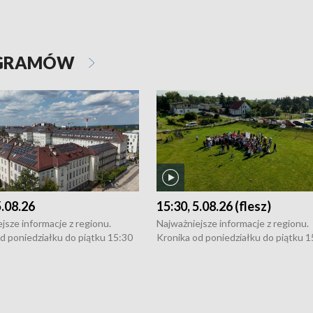
OGRAMÓW
5.08.26
15:30, 5.08.26 (flesz)
jsze informacje z regionu.
Najważniejsze informacje z regionu.
d poniedziałku do piątku 15:30
Kronika od poniedziałku do piątku 1
16:30 (+ rozmowa), 18:30, 21:30.
(flesz), 16:30 (+ rozmowa), 18:30, 21
y i święta 15:30 i 16:30
W weekendy i święta 15:30 i 16:30
8:30 i 21:30. Dziennikarze czekają
(flesz), 18:30 i 21:30. Dziennikarze c
a zgłoszenia: Szczecin - tel. 91-
na Państwa zgłoszenia: Szczecin - te
0, Koszalin - tel. 94-34-50-054,
4 8-10-400, Koszalin - tel. 94-34-50