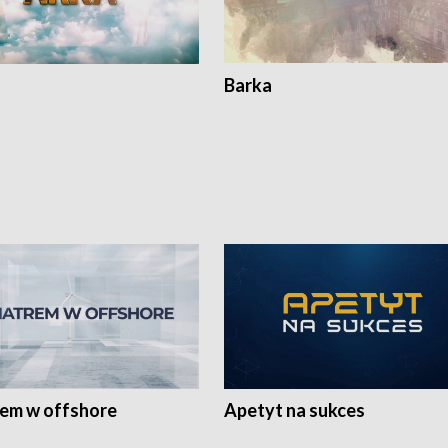
Barka
rem w offshore
Apetyt na sukces