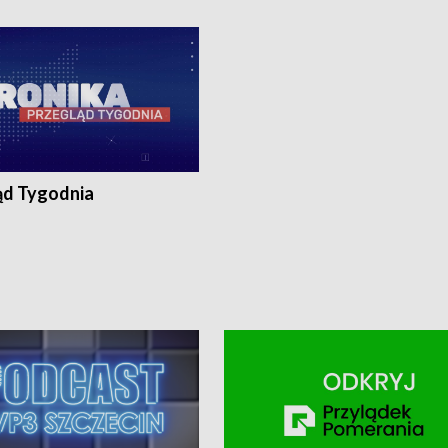
ronika@tvp.pl.
e-mail: kronika@tvp.pl.
ąd Tygodnia