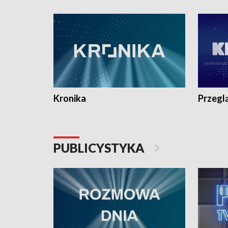
e-mail: kronika@tvp.pl.
e-mail: k
Kronika
Przegl
PUBLICYSTYKA