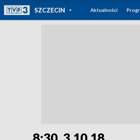
POWRÓT DO
SZCZECIN
Aktualności
Prog
TVP REGIONY
8:30, 3.10.18