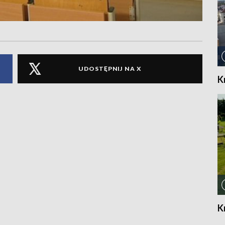
UDOSTĘPNIJ NA X
K
K