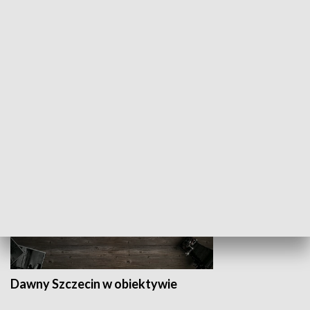
Z indeksem w ręku
Droga po suk
HISTORIA
Dawny Szczecin w obiektywie