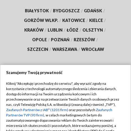
BIAŁYSTOK
/
BYDGOSZCZ
/
GDAŃSK
/
GORZÓW WLKP.
/
KATOWICE
/
KIELCE
/
KRAKÓW
/
LUBLIN
/
ŁÓDŹ
/
OLSZTYN
/
OPOLE
/
POZNAŃ
/
RZESZÓW
/
SZCZECIN
/
WARSZAWA
/
WROCŁAW
Szanujemy Twoją prywatność
Dołącz do nas:
Kliknij "Akceptuję i przechodzę do serwisu", aby wyrazić zgody na
korzystanie z technologii automatycznego śledzenia i zbierania danych,
TVP
dostęp do informacji na Twoim urządzeniu końcowym i ich
Abonament TVP
przechowywanie oraz na przetwarzanie Twoich danych osobowych przez
Regulamin TVP
nas, czyli Telewizję Polską S.A. w likwidacji (zwaną dalej również „TVP”),
Emisja w TVP
Polityka prywatności
Zaufanych Partnerów z IAB* (1201 firm)
oraz pozostałych
Zaufanych
Partnerów TVP (93 firm)
, w celach marketingowych (w tym do
Centrum informacji TVP
Moje zgody
zautomatyzowanego dopasowania reklam do Twoich zainteresowań i
mierzenia ich skuteczności) i pozostałych, które wskazujemy poniżej, a
Naziemna Telewizja Cyfrowa
Pomoc
także zgody na udostępnianie przez nas identyfikatora PPID do Google.