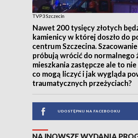
TVP3 Szczecin
Nawet 200 tysięcy złotych bę
kamienicy w której doszło do 
centrum Szczecina. Szacowanie s
próbują wrócić do normalnego
mieszkania zastępcze ale to ni
co mogą liczyć i jak wygląda p
traumatycznych przeżyciach?
UDOSTĘPNIJ NA FACEBOOKU
NAJNOWSZE WYDANIA PR