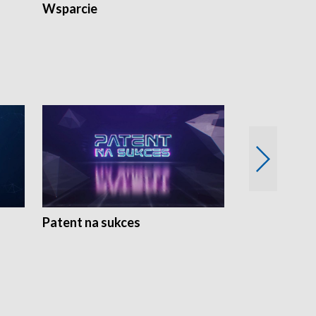
Wsparcie
Patent na sukces
Rolnictwo w 