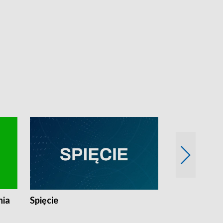
nia
Spięcie
Niedziałkow