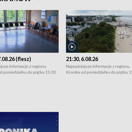
7.08.26 (flesz)
21:30, 6.08.26
jsze informacje z regionu.
Najważniejsze informacje z regionu.
d poniedziałku do piątku 15:30
Kronika od poniedziałku do piątku 1
16:30 (+ rozmowa), 18:30, 21:30.
(flesz), 16:30 (+ rozmowa), 18:30, 21
y i święta 15:30 i 16:30
W weekendy i święta 15:30 i 16:30
8:30 i 21:30. Dziennikarze czekają
(flesz), 18:30 i 21:30. Dziennikarze c
a zgłoszenia: Szczecin - tel. 91-
na Państwa zgłoszenia: Szczecin - te
0, Koszalin - tel. 94-34-50-054,
4 8-10-400, Koszalin - tel. 94-34-50
ronika@tvp.pl.
e-mail: kronika@tvp.pl.