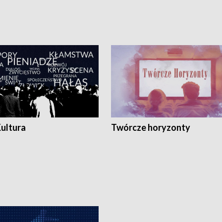
Kultura
Twórcze horyzonty