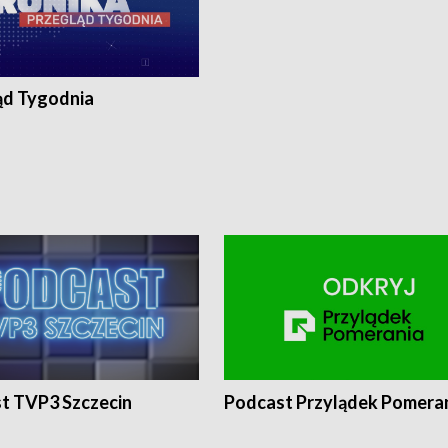
ąd Tygodnia
t TVP3 Szczecin
Podcast Przylądek Pomera