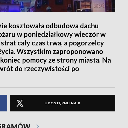
dzie kosztowała odbudowa dachu
pożaru w poniedziałkowy wieczór w
trat cały czas trwa, a pogorzelcy
 życia. Wszystkim zaproponowano
e koniec pomocy ze strony miasta. Na
owrót do rzeczywistości po
UDOSTĘPNIJ NA X
OGRAMÓW