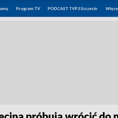
ramy
Program TV
PODCAST TVP3 Szczecin
Więce
ecina próbują wrócić do 