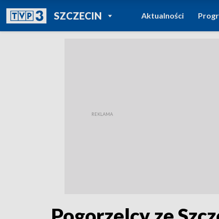
POWRÓT DO
SZCZECIN
Aktualności
Prog
TVP REGIONY
Pogorzelcy ze Szcz