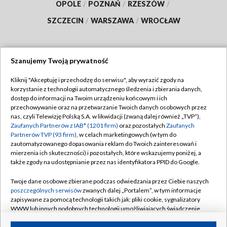
OPOLE
/
POZNAŃ
/
RZESZÓW
/
SZCZECIN
/
WARSZAWA
/
WROCŁAW
Szanujemy Twoją prywatność
Dołącz do nas:
Kliknij "Akceptuję i przechodzę do serwisu", aby wyrazić zgody na
korzystanie z technologii automatycznego śledzenia i zbierania danych,
TVP
dostęp do informacji na Twoim urządzeniu końcowym i ich
Abonament TVP
przechowywanie oraz na przetwarzanie Twoich danych osobowych przez
Regulamin TVP
nas, czyli Telewizję Polską S.A. w likwidacji (zwaną dalej również „TVP”),
Emisja w TVP
Polityka prywatności
Zaufanych Partnerów z IAB* (1201 firm)
oraz pozostałych
Zaufanych
Partnerów TVP (93 firm)
, w celach marketingowych (w tym do
Centrum informacji TVP
Moje zgody
zautomatyzowanego dopasowania reklam do Twoich zainteresowań i
mierzenia ich skuteczności) i pozostałych, które wskazujemy poniżej, a
Naziemna Telewizja Cyfrowa
Pomoc
także zgody na udostępnianie przez nas identyfikatora PPID do Google.
Sklep TVP
Biuro reklamy
Twoje dane osobowe zbierane podczas odwiedzania przez Ciebie naszych
Rada Programowa
Kontakt
poszczególnych serwisów
zwanych dalej „Portalem”, w tym informacje
zapisywane za pomocą technologii takich jak: pliki cookie, sygnalizatory
System NOS
WWW lub innych podobnych technologii umożliwiających świadczenie
dopasowanych i bezpiecznych usług, personalizację treści oraz reklam,
Informacje o nadawcy
Kanały
udostępnianie funkcji mediów społecznościowych oraz analizowanie