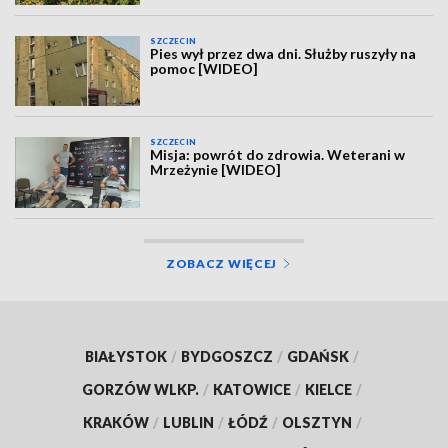
SZCZECIN
Pies wył przez dwa dni. Służby ruszyły na
pomoc [WIDEO]
SZCZECIN
Misja: powrót do zdrowia. Weterani w
Mrzeżynie [WIDEO]
ZOBACZ WIĘCEJ
BIAŁYSTOK
/
BYDGOSZCZ
/
GDAŃSK
/
GORZÓW WLKP.
/
KATOWICE
/
KIELCE
/
KRAKÓW
/
LUBLIN
/
ŁÓDŹ
/
OLSZTYN
/