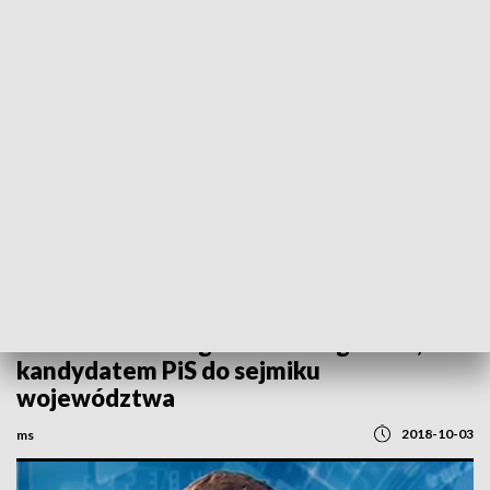
POWRÓT DO
SZCZECIN
TVP REGIONY
Rozmowa ze Zbigniewem Boguckim,
kandydatem PiS do sejmiku
województwa
2018-10-03
ms