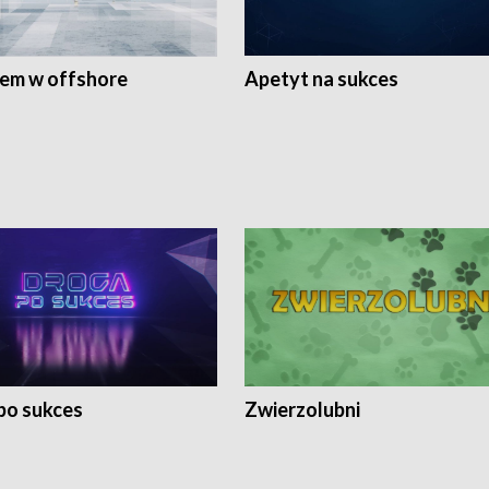
rem w offshore
Apetyt na sukces
po sukces
Zwierzolubni