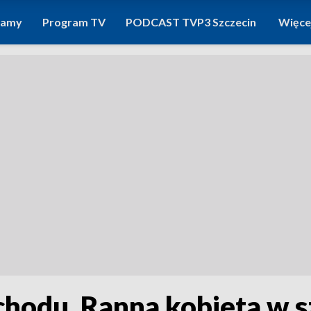
ramy
Program TV
PODCAST TVP3 Szczecin
Więce
hodu. Ranna kobieta w s