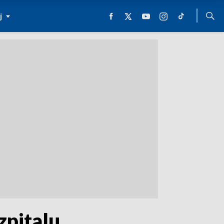
j
zpitalu