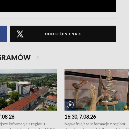
UDOSTĘPNIJ NA X
OGRAMÓW
7.08.26
16:30, 7.08.26
jsze informacje z regionu.
Najważniejsze informacje z regionu.