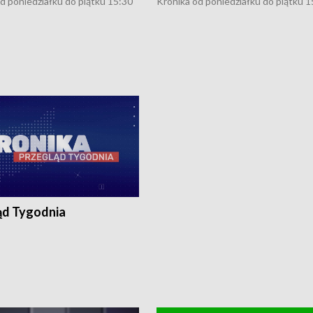
d poniedziałku do piątku 15:30
Kronika od poniedziałku do piątku 1
16:30 (+ rozmowa), 18:30, 21:30.
(flesz), 16:30 (+ rozmowa), 18:30, 21
y i święta 15:30 i 16:30
W weekendy i święta 15:30 i 16:30
8:30 i 21:30. Dziennikarze czekają
(flesz), 18:30 i 21:30. Dziennikarze c
a zgłoszenia: Szczecin - tel. 91-
na Państwa zgłoszenia: Szczecin - te
0, Koszalin - tel. 94-34-50-054,
4 8-10-400, Koszalin - tel. 94-34-50
ronika@tvp.pl.
e-mail: kronika@tvp.pl.
ąd Tygodnia