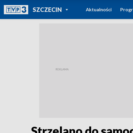
POWRÓT DO
SZCZECIN
Aktualności
Prog
TVP REGIONY
Strzelano do samoc