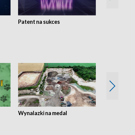
Patent na sukces
Rolnictwo w 
Wynalazki na medal
Era Seniora