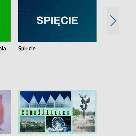
nia
Spięcie
Niedziałkow