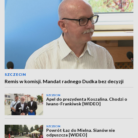
SZCZECIN
Remis w komisji. Mandat radnego Dudka bez decyzji
SZCZECIN
Apel do prezydenta Koszalina. Chodzi o
Iwano-Frankiwsk [WIDEO]
SZCZECIN
Powrót Łaz do Mielna. Sianów nie
odpuszcza [WIDEO]