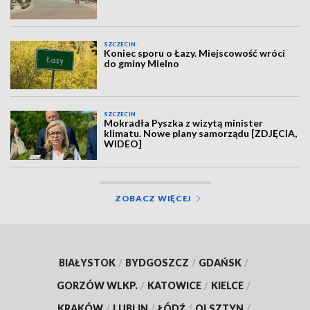
SZCZECIN
Koniec sporu o Łazy. Miejscowość wróci
do gminy Mielno
SZCZECIN
Mokradła Pyszka z wizytą minister
klimatu. Nowe plany samorządu [ZDJĘCIA,
WIDEO]
ZOBACZ WIĘCEJ
BIAŁYSTOK
/
BYDGOSZCZ
/
GDAŃSK
/
GORZÓW WLKP.
/
KATOWICE
/
KIELCE
/
KRAKÓW
/
LUBLIN
/
ŁÓDŹ
/
OLSZTYN
/