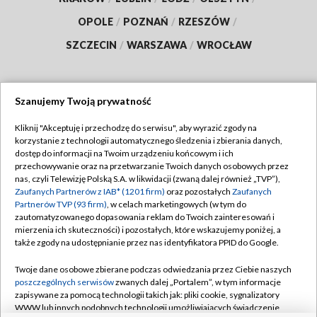
OPOLE
/
POZNAŃ
/
RZESZÓW
/
SZCZECIN
/
WARSZAWA
/
WROCŁAW
Szanujemy Twoją prywatność
Dołącz do nas:
Kliknij "Akceptuję i przechodzę do serwisu", aby wyrazić zgody na
korzystanie z technologii automatycznego śledzenia i zbierania danych,
TVP
dostęp do informacji na Twoim urządzeniu końcowym i ich
Abonament TVP
przechowywanie oraz na przetwarzanie Twoich danych osobowych przez
Regulamin TVP
nas, czyli Telewizję Polską S.A. w likwidacji (zwaną dalej również „TVP”),
Emisja w TVP
Polityka prywatności
Zaufanych Partnerów z IAB* (1201 firm)
oraz pozostałych
Zaufanych
Partnerów TVP (93 firm)
, w celach marketingowych (w tym do
Centrum informacji TVP
Moje zgody
zautomatyzowanego dopasowania reklam do Twoich zainteresowań i
mierzenia ich skuteczności) i pozostałych, które wskazujemy poniżej, a
Naziemna Telewizja Cyfrowa
Pomoc
także zgody na udostępnianie przez nas identyfikatora PPID do Google.
Sklep TVP
Biuro reklamy
Twoje dane osobowe zbierane podczas odwiedzania przez Ciebie naszych
Rada Programowa
Kontakt
poszczególnych serwisów
zwanych dalej „Portalem”, w tym informacje
zapisywane za pomocą technologii takich jak: pliki cookie, sygnalizatory
System NOS
WWW lub innych podobnych technologii umożliwiających świadczenie