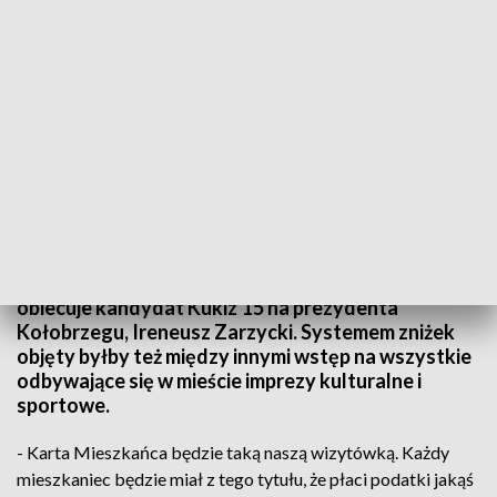
TVP3 Szczecin
Wprowadzenie Karty Mieszkańca, pozwalającej na
bezpłatne korzystanie z komunikacji miejskiej
obiecuje kandydat Kukiz'15 na prezydenta
Kołobrzegu, Ireneusz Zarzycki. Systemem zniżek
objęty byłby też między innymi wstęp na wszystkie
odbywające się w mieście imprezy kulturalne i
sportowe.
- Karta Mieszkańca będzie taką naszą wizytówką. Każdy
mieszkaniec będzie miał z tego tytułu, że płaci podatki jakąś