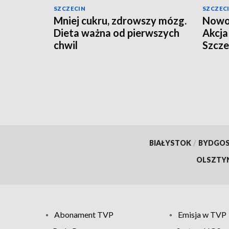
SZCZECIN
SZCZEC
Mniej cukru, zdrowszy mózg.
Nowoc
Dieta ważna od pierwszych
Akcj
chwil
Szcze
BIAŁYSTOK
/
BYDGO
OLSZTY
Abonament TVP
Emisja w TVP