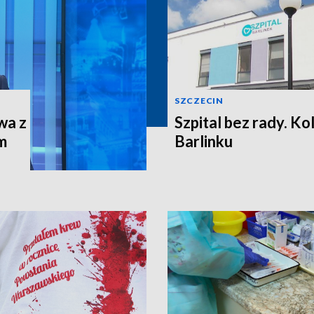
SZCZECIN
wa z
Szpital bez rady. Ko
m
Barlinku