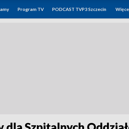
ramy
Program TV
PODCAST TVP3 Szczecin
Więce
y dla Szpitalnych Oddzi