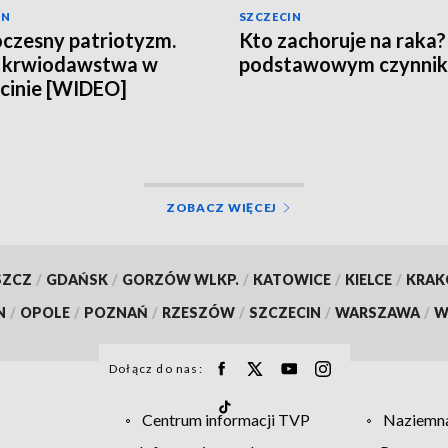
IN
SZCZECIN
zesny patriotyzm.
Kto zachoruje na raka
a krwiodawstwa w
podstawowym czynnik
cinie [WIDEO]
ZOBACZ WIĘCEJ
SZCZ
/
GDAŃSK
/
GORZÓW WLKP.
/
KATOWICE
/
KIELCE
/
KRA
N
/
OPOLE
/
POZNAŃ
/
RZESZÓW
/
SZCZECIN
/
WARSZAWA
/
W
Dołącz do nas:
Centrum informacji TVP
Naziemna