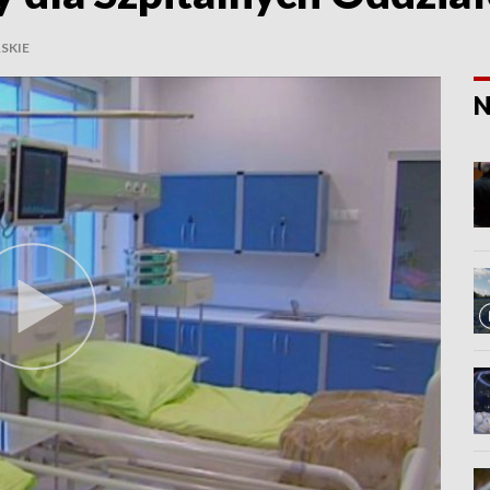
SKIE
N