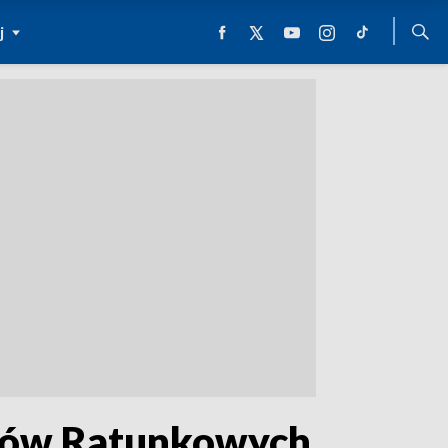
j
ałów Ratunkowych