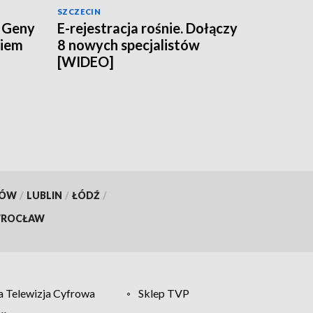
SZCZECIN
? Geny
E-rejestracja rośnie. Dołączy
iem
8 nowych specjalistów
[WIDEO]
KÓW
/
LUBLIN
/
ŁÓDŹ
/
ROCŁAW
 Telewizja Cyfrowa
Sklep TVP