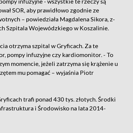
 pompy infuzyjne - wszystkie te rzeczy są
ował SOR, aby prawidłowo zgodnie ze
wotnych – powiedziała Magdalena Sikora, z-
ych Szpitala Wojewódzkiego w Koszalinie.
ia otrzyma szpital w Gryficach. Za te
or, pompy infuzyjne czy kardiomonitor. - To
wszym momencie, jeżeli zatrzyma się krążenie u
przętem mu pomagać – wyjaśnia Piotr
yficach trafi ponad 430 tys. złotych. Środki
rastruktura i Środowisko na lata 2014-