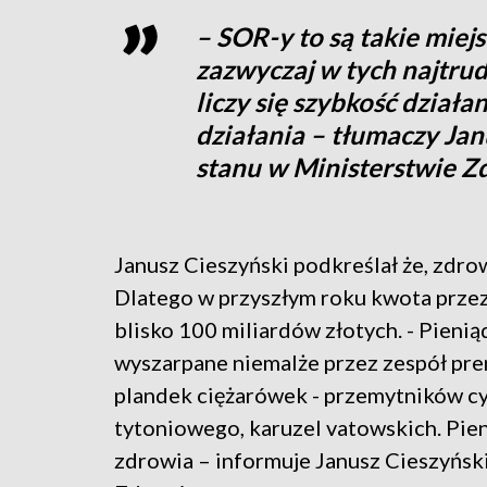
– SOR-y to są takie miejs
zazwyczaj w tych najtrud
liczy się szybkość działan
działania – tłumaczy Jan
stanu w Ministerstwie Z
Janusz Cieszyński podkreślał że, zdrow
Dlatego w przyszłym roku kwota prze
blisko 100 miliardów złotych. - Pienią
wyszarpane niemalże przez zespół p
plandek ciężarówek - przemytników cy
tytoniowego, karuzel vatowskich. Pien
zdrowia – informuje Janusz Cieszyńsk