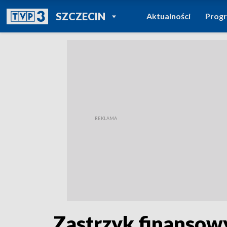
POWRÓT DO
SZCZECIN
Aktualności
Prog
TVP REGIONY
Zastrzyk finansow