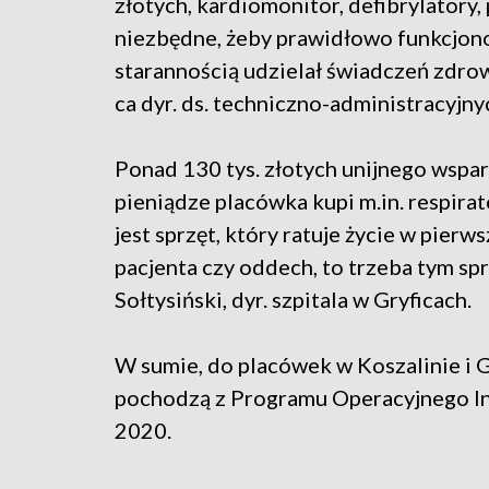
złotych, kardiomonitor, defibrylatory,
niezbędne, żeby prawidłowo funkcjon
starannością udzielał świadczeń zdro
ca dyr. ds. techniczno-administracyjn
Ponad 130 tys. złotych unijnego wsparc
pieniądze placówka kupi m.in. respirat
jest sprzęt, który ratuje życie w pier
pacjenta czy oddech, to trzeba tym s
Sołtysiński, dyr. szpitala w Gryficach.
W sumie, do placówek w Koszalinie i Gr
pochodzą z Programu Operacyjnego Inf
2020.