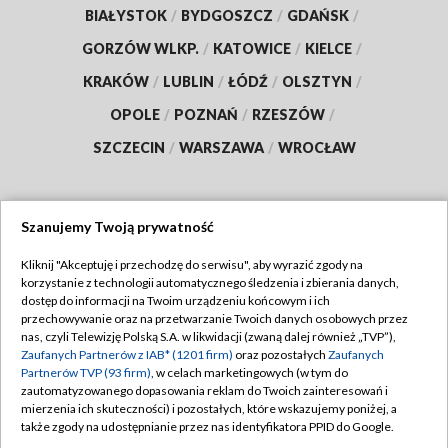
BIAŁYSTOK
/
BYDGOSZCZ
/
GDAŃSK
/
GORZÓW WLKP.
/
KATOWICE
/
KIELCE
/
KRAKÓW
/
LUBLIN
/
ŁÓDŹ
/
OLSZTYN
/
OPOLE
/
POZNAŃ
/
RZESZÓW
/
SZCZECIN
/
WARSZAWA
/
WROCŁAW
Szanujemy Twoją prywatność
Dołącz do nas:
Kliknij "Akceptuję i przechodzę do serwisu", aby wyrazić zgody na
korzystanie z technologii automatycznego śledzenia i zbierania danych,
TVP
dostęp do informacji na Twoim urządzeniu końcowym i ich
Abonament TVP
przechowywanie oraz na przetwarzanie Twoich danych osobowych przez
Regulamin TVP
nas, czyli Telewizję Polską S.A. w likwidacji (zwaną dalej również „TVP”),
Emisja w TVP
Polityka prywatności
Zaufanych Partnerów z IAB* (1201 firm)
oraz pozostałych
Zaufanych
Partnerów TVP (93 firm)
, w celach marketingowych (w tym do
Centrum informacji TVP
Moje zgody
zautomatyzowanego dopasowania reklam do Twoich zainteresowań i
mierzenia ich skuteczności) i pozostałych, które wskazujemy poniżej, a
Naziemna Telewizja Cyfrowa
Pomoc
także zgody na udostępnianie przez nas identyfikatora PPID do Google.
Sklep TVP