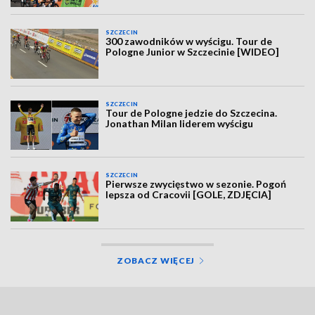
SZCZECIN
300 zawodników w wyścigu. Tour de
Pologne Junior w Szczecinie [WIDEO]
SZCZECIN
Tour de Pologne jedzie do Szczecina.
Jonathan Milan liderem wyścigu
SZCZECIN
Pierwsze zwycięstwo w sezonie. Pogoń
lepsza od Cracovii [GOLE, ZDJĘCIA]
ZOBACZ WIĘCEJ