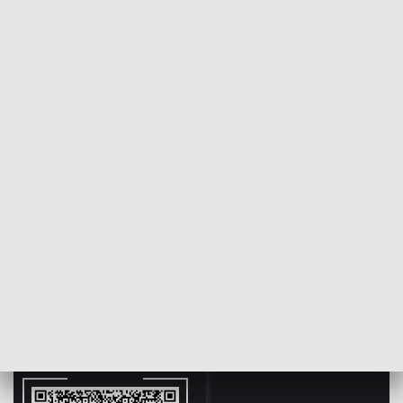
POWRÓT DO
SZCZECIN
TVP REGIONY
Spotkania z mistrzami świata. Przed nimi
kolejne wyzwania
2018-10-04
Jarosław Marendziak/NS