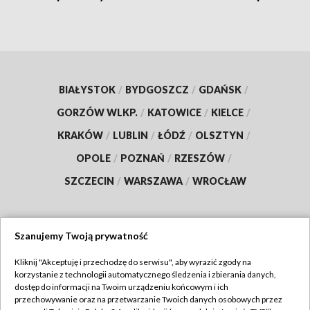
BIAŁYSTOK
/
BYDGOSZCZ
/
GDAŃSK
/
GORZÓW WLKP.
/
KATOWICE
/
KIELCE
/
KRAKÓW
/
LUBLIN
/
ŁÓDŹ
/
OLSZTYN
/
OPOLE
/
POZNAŃ
/
RZESZÓW
/
SZCZECIN
/
WARSZAWA
/
WROCŁAW
Szanujemy Twoją prywatność
Dołącz do nas:
Kliknij "Akceptuję i przechodzę do serwisu", aby wyrazić zgody na
korzystanie z technologii automatycznego śledzenia i zbierania danych,
TVP
dostęp do informacji na Twoim urządzeniu końcowym i ich
Abonament TVP
przechowywanie oraz na przetwarzanie Twoich danych osobowych przez
Regulamin TVP