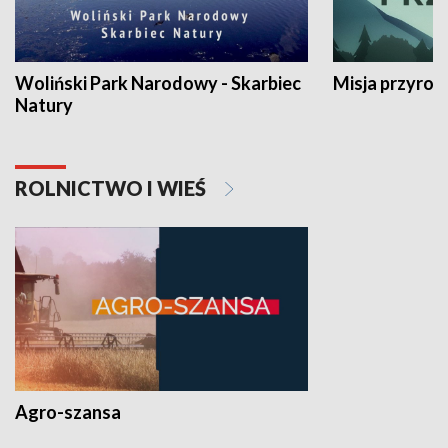
Woliński Park Narodowy - Skarbiec
Misja przyrod
Natury
ROLNICTWO I WIEŚ
Agro-szansa