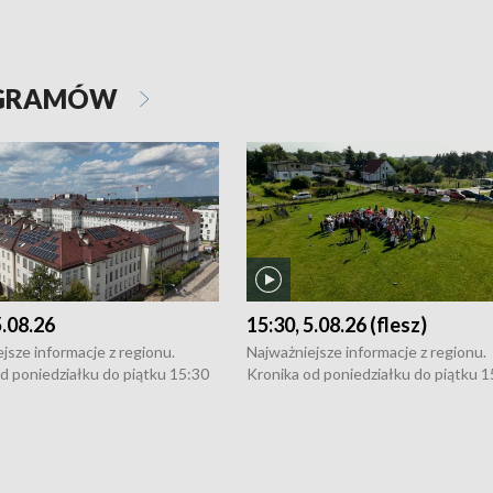
OGRAMÓW
5.08.26
15:30, 5.08.26 (flesz)
jsze informacje z regionu.
Najważniejsze informacje z regionu.
d poniedziałku do piątku 15:30
Kronika od poniedziałku do piątku 1
16:30 (+ rozmowa), 18:30, 21:30.
(flesz), 16:30 (+ rozmowa), 18:30, 21
y i święta 15:30 i 16:30
W weekendy i święta 15:30 i 16:30
8:30 i 21:30. Dziennikarze czekają
(flesz), 18:30 i 21:30. Dziennikarze c
a zgłoszenia: Szczecin - tel. 91-
na Państwa zgłoszenia: Szczecin - te
0, Koszalin - tel. 94-34-50-054,
4 8-10-400, Koszalin - tel. 94-34-50