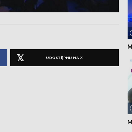
M
UDOSTĘPNIJ NA X
M