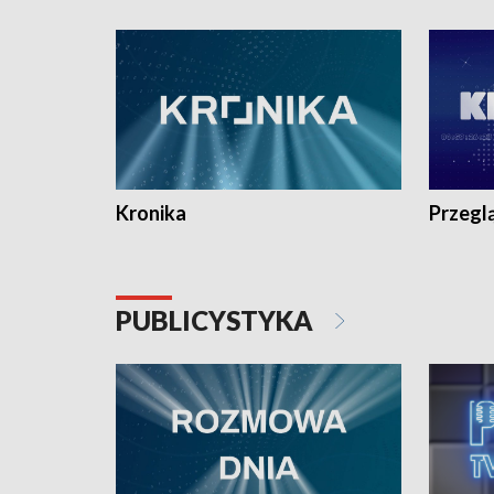
e-mail: kronika@tvp.pl.
e-mail: k
Kronika
Przegl
PUBLICYSTYKA