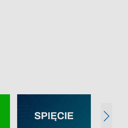
e-mail: kronika@tvp.pl.
e-mail: kronika@t