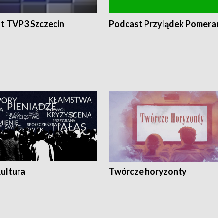
t TVP3 Szczecin
Podcast Przylądek Pomera
Kultura
Twórcze horyzonty