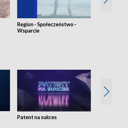
Region - Społeczeństwo -
Bez Barier
Wsparcie
Patent na sukces
Rolnictwo w 