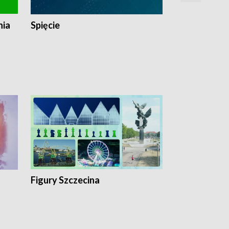
nia
Spięcie
Niedziałkow
Figury Szczecina