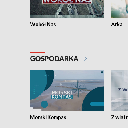
Wokół Nas
Arka
GOSPODARKA
Morski Kompas
Z wiat