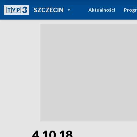
POWRÓT DO
SZCZECIN
Aktualności
Prog
TVP REGIONY
4.10.18