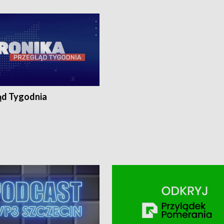
ronika@tvp.pl.
e-mail: kronika@tvp.pl.
ąd Tygodnia