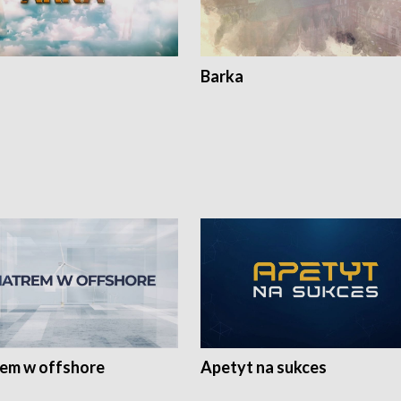
Barka
rem w offshore
Apetyt na sukces