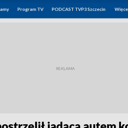
ramy
Program TV
PODCAST TVP3 Szczecin
Więce
ostrzelił jadącą autem k