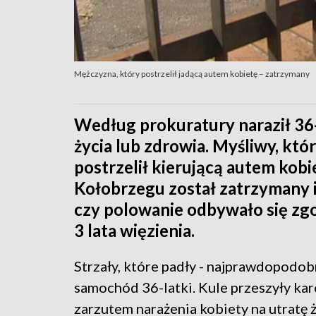
Mężczyzna, który postrzelił jadącą autem kobietę – zatrzymany
Według prokuratury naraził 36-
życia lub zdrowia. Myśliwy, k
postrzelił kierującą autem kob
Kołobrzegu został zatrzymany i u
czy polowanie odbywało się zgo
3 lata więzienia.
Strzały, które padły - najprawdopodobn
samochód 36-latki. Kule przeszyły karo
zarzutem narażenia kobiety na utratę 