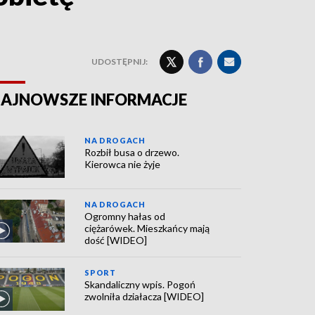
UDOSTĘPNIJ:
AJNOWSZE INFORMACJE
NA DROGACH
Rozbił busa o drzewo.
Kierowca nie żyje
NA DROGACH
Ogromny hałas od
ciężarówek. Mieszkańcy mają
dość [WIDEO]
SPORT
Skandaliczny wpis. Pogoń
zwolniła działacza [WIDEO]