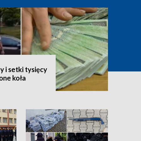
i setki tysięcy
one koła