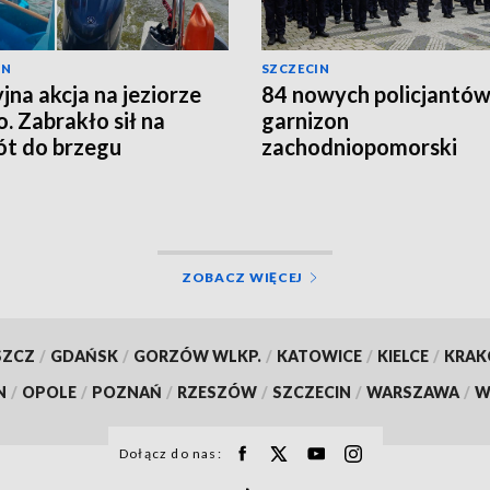
IN
SZCZECIN
yjna akcja na jeziorze
84 nowych policjantów 
. Zabrakło sił na
garnizon
t do brzegu
zachodniopomorski
ZOBACZ WIĘCEJ
SZCZ
/
GDAŃSK
/
GORZÓW WLKP.
/
KATOWICE
/
KIELCE
/
KRA
N
/
OPOLE
/
POZNAŃ
/
RZESZÓW
/
SZCZECIN
/
WARSZAWA
/
W
Dołącz do nas: