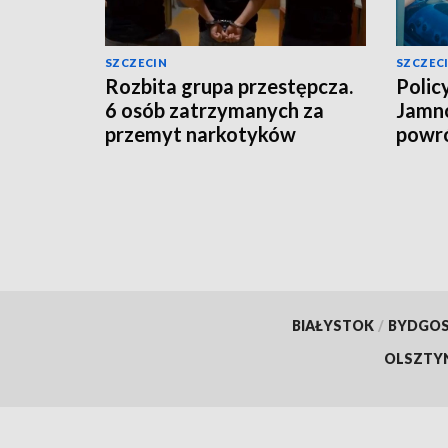
SZCZECIN
SZCZEC
Rozbita grupa przestępcza.
Polic
6 osób zatrzymanych za
Jamno
przemyt narkotyków
powró
BIAŁYSTOK
/
BYDGO
OLSZTY