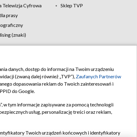
 Telewizja Cyfrowa
Sklep TVP
la prasy
tograficzny
sing (znaki)
klamy
Kontakt
rania danych, dostęp do informacji na Twoim urządzeniu
idacji (zwaną dalej również „TVP”),
Zaufanych Partnerów
anego dopasowania reklam do Twoich zainteresowań i
a PPID do Google.
”, w tym informacje zapisywane za pomocą technologii
zpiecznych usług, personalizację treści oraz reklam,
identyfikatory Twoich urządzeń końcowych i identyfikatory