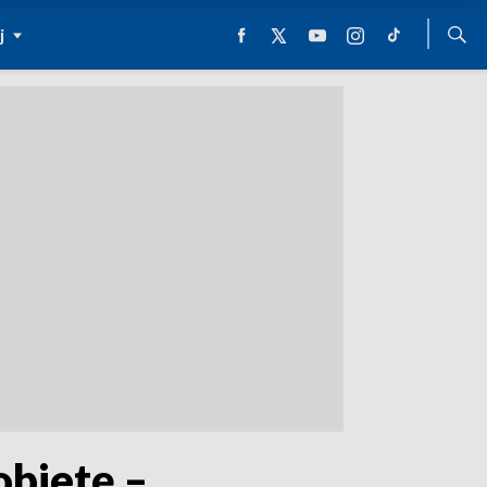
j
obietę –