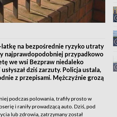
latkę na bezpośrednie ryzyko utraty
tóry najprawdopodobniej przypadkowo
ietę we wsi Bezpraw niedaleko
słyszał dziś zarzuty. Policja ustala,
dnie z przepisami. Mężczyźnie grozą
iej podczas polowania, trafiły prosto w
serię i raniły prowadzącą auto. Dziś, pod
życia lub zdrowia, zatrzymany został