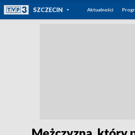
POWRÓT DO
SZCZECIN
Aktualności
Prog
TVP REGIONY
Mężczyzna, który p