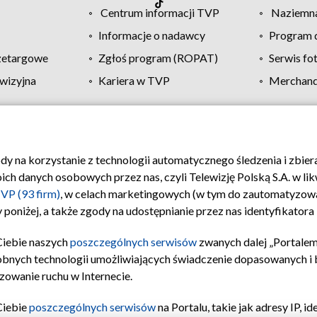
Centrum informacji TVP
Naziemna
Informacje o nadawcy
Program d
zetargowe
Zgłoś program (ROPAT)
Serwis fo
wizyjna
Kariera w TVP
Merchandi
Polityka prywatności
Moje zgody
Pomoc
Biuro re
ody na korzystanie z technologii automatycznego śledzenia i zbie
 danych osobowych przez nas, czyli Telewizję Polską S.A. w likw
VP (93 firm)
, w celach marketingowych (w tym do zautomatyzow
 poniżej, a także zgody na udostępnianie przez nas identyfikator
Ciebie naszych
poszczególnych serwisów
zwanych dalej „Portalem
obnych technologii umożliwiających świadczenie dopasowanych i be
zowanie ruchu w Internecie.
Ciebie
poszczególnych serwisów
na Portalu, takie jak adresy IP, 