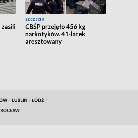
SZCZECIN
zasili
CBŚP przejęło 456 kg
narkotyków. 41‑latek
aresztowany
KÓW
/
LUBLIN
/
ŁÓDŹ
/
ROCŁAW