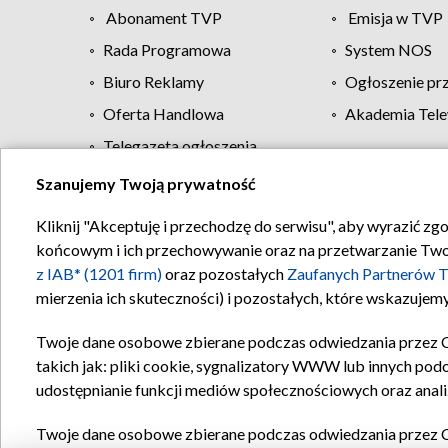
Abonament TVP
Emisja w TVP
Rada Programowa
System NOS
Biuro Reklamy
Ogłoszenie pr
Oferta Handlowa
Akademia Tele
Telegazeta ogłoszenia
Szanujemy Twoją prywatność
Regulamin TVP
Kliknij "Akceptuję i przechodzę do serwisu", aby wyrazić zg
końcowym i ich przechowywanie oraz na przetwarzanie Twoich
z IAB* (1201 firm)
oraz pozostałych
Zaufanych Partnerów T
mierzenia ich skuteczności) i pozostałych, które wskazujemy
Twoje dane osobowe zbierane podczas odwiedzania przez 
takich jak: pliki cookie, sygnalizatory WWW lub innych pod
udostępnianie funkcji mediów społecznościowych oraz anali
Twoje dane osobowe zbierane podczas odwiedzania przez 