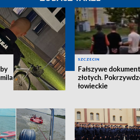
SZCZECIN
 by
Fałszywe dokumenty 
omila
złotych. Pokrzywdz
łowieckie