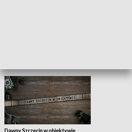
Z indeksem w ręku
Droga po suk
HISTORIA
Dawny Szczecin w obiektywie