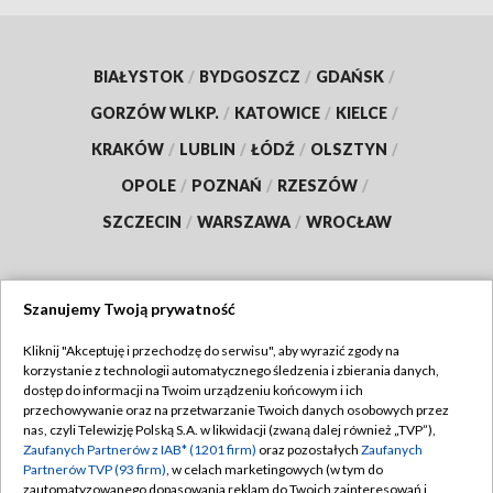
BIAŁYSTOK
/
BYDGOSZCZ
/
GDAŃSK
/
GORZÓW WLKP.
/
KATOWICE
/
KIELCE
/
KRAKÓW
/
LUBLIN
/
ŁÓDŹ
/
OLSZTYN
/
OPOLE
/
POZNAŃ
/
RZESZÓW
/
SZCZECIN
/
WARSZAWA
/
WROCŁAW
Szanujemy Twoją prywatność
Dołącz do nas:
Kliknij "Akceptuję i przechodzę do serwisu", aby wyrazić zgody na
korzystanie z technologii automatycznego śledzenia i zbierania danych,
TVP
dostęp do informacji na Twoim urządzeniu końcowym i ich
Abonament TVP
przechowywanie oraz na przetwarzanie Twoich danych osobowych przez
Regulamin TVP
nas, czyli Telewizję Polską S.A. w likwidacji (zwaną dalej również „TVP”),
Emisja w TVP
Polityka prywatności
Zaufanych Partnerów z IAB* (1201 firm)
oraz pozostałych
Zaufanych
Partnerów TVP (93 firm)
, w celach marketingowych (w tym do
Centrum informacji TVP
Moje zgody
zautomatyzowanego dopasowania reklam do Twoich zainteresowań i