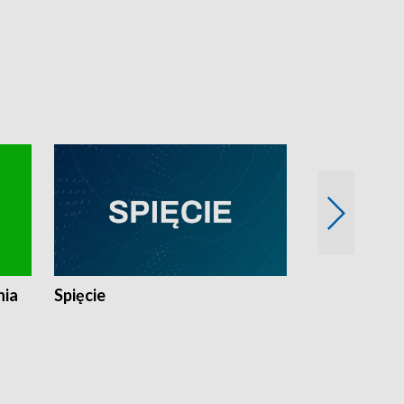
nia
Spięcie
Niedziałkow