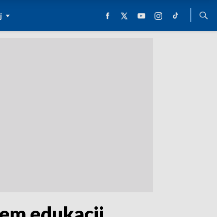
j
em edukacji