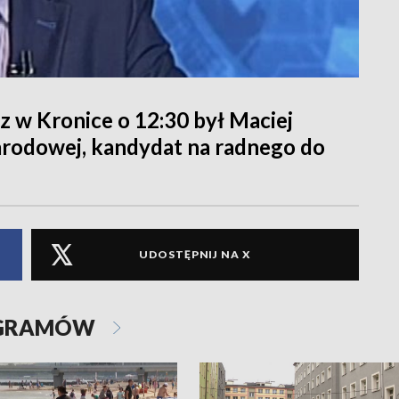
 w Kronice o 12:30 był Maciej
arodowej, kandydat na radnego do
UDOSTĘPNIJ NA X
OGRAMÓW