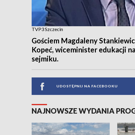
TVP3 Szczecin
Gościem Magdaleny Stankiewicz
Kopeć, wiceminister edukacji n
sejmiku.
UDOSTĘPNIJ NA FACEBOOKU
NAJNOWSZE WYDANIA PR