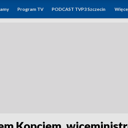
ramy
Program TV
PODCAST TVP3 Szczecin
Więce
m Kopciem, wiceministr