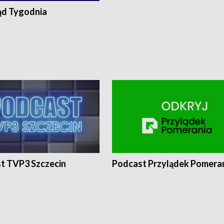
ąd Tygodnia
t TVP3 Szczecin
Podcast Przylądek Pomera