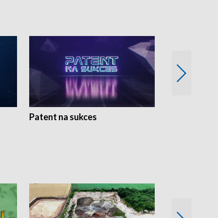
Patent na sukces
Rolnictwo w 