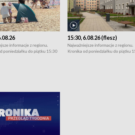
6.08.26
15:30, 6.08.26 (flesz)
jsze informacje z regionu.
Najważniejsze informacje z regionu.
d poniedziałku do piątku 15:30
Kronika od poniedziałku do piątku 1
16:30 (+ rozmowa), 18:30, 21:30.
(flesz), 16:30 (+ rozmowa), 18:30, 21
y i święta 15:30 i 16:30
W weekendy i święta 15:30 i 16:30
8:30 i 21:30. Dziennikarze czekają
(flesz), 18:30 i 21:30. Dziennikarze c
a zgłoszenia: Szczecin - tel. 91-
na Państwa zgłoszenia: Szczecin - te
0, Koszalin - tel. 94-34-50-054,
4 8-10-400, Koszalin - tel. 94-34-50
ronika@tvp.pl.
e-mail: kronika@tvp.pl.