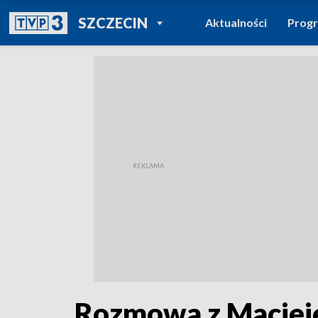
POWRÓT DO
SZCZECIN
Aktualności
Prog
TVP REGIONY
Rozmowa z Macieje