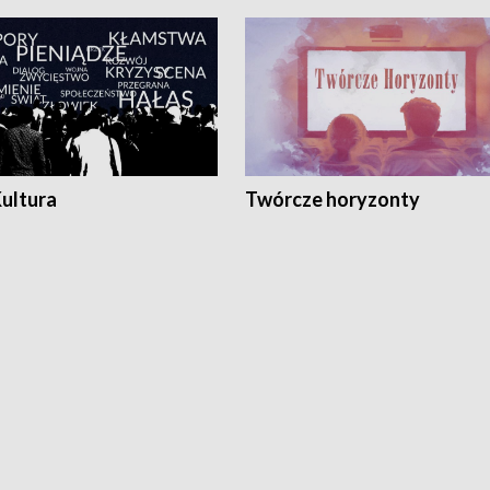
Kultura
Twórcze horyzonty