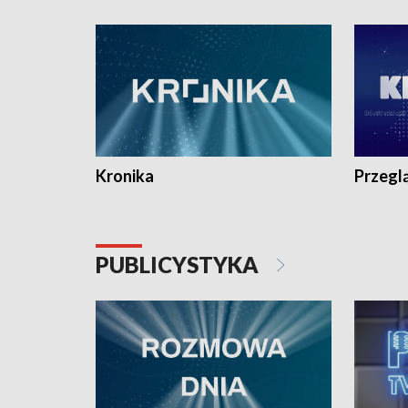
e-mail: kronika@tvp.pl.
e-mail: k
Kronika
Przegl
PUBLICYSTYKA