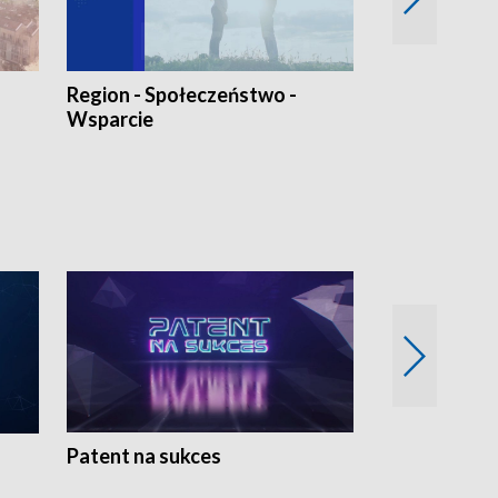
Region - Społeczeństwo -
Bez Barier
Wsparcie
Patent na sukces
Rolnictwo w 