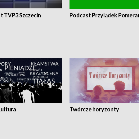
t TVP3 Szczecin
Podcast Przylądek Pomera
Kultura
Twórcze horyzonty