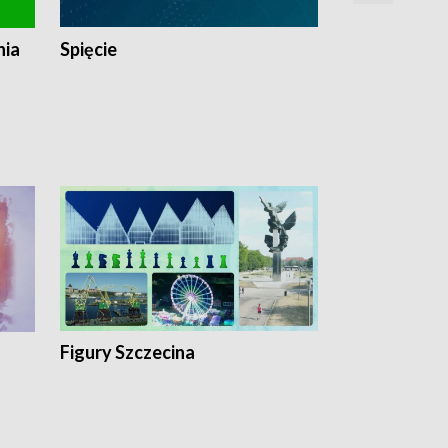
nia
Spięcie
Niedziałkow
Figury Szczecina