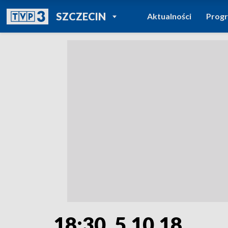
POWRÓT DO
SZCZECIN
Aktualności
Prog
TVP REGIONY
18:30, 5.10.18