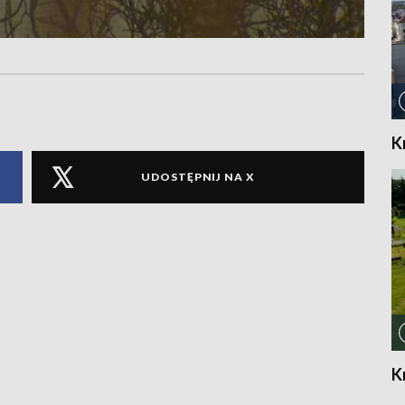
K
UDOSTĘPNIJ NA X
K