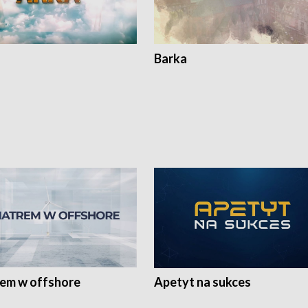
Barka
rem w offshore
Apetyt na sukces