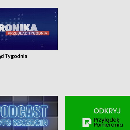
ronika@tvp.pl.
e-mail: kronika@tvp.pl.
ąd Tygodnia