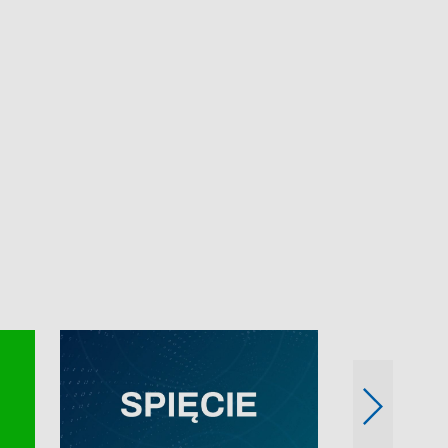
e-mail: kronika@tvp.pl.
e-mail: kronika@t