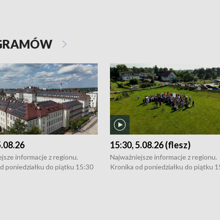
OGRAMÓW
5.08.26
15:30, 5.08.26 (flesz)
jsze informacje z regionu.
Najważniejsze informacje z regionu.
d poniedziałku do piątku 15:30
Kronika od poniedziałku do piątku 1
16:30 (+ rozmowa), 18:30, 21:30.
(flesz), 16:30 (+ rozmowa), 18:30, 21
y i święta 15:30 i 16:30
W weekendy i święta 15:30 i 16:30
8:30 i 21:30. Dziennikarze czekają
(flesz), 18:30 i 21:30. Dziennikarze c
a zgłoszenia: Szczecin - tel. 91-
na Państwa zgłoszenia: Szczecin - te
0, Koszalin - tel. 94-34-50-054,
4 8-10-400, Koszalin - tel. 94-34-50