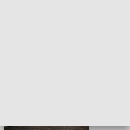
Z indeksem w ręku
Droga po suk
HISTORIA