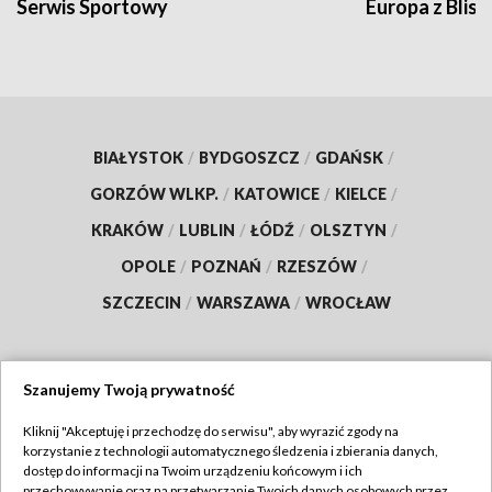
Serwis Sportowy
Europa z Blisk
BIAŁYSTOK
/
BYDGOSZCZ
/
GDAŃSK
/
GORZÓW WLKP.
/
KATOWICE
/
KIELCE
/
KRAKÓW
/
LUBLIN
/
ŁÓDŹ
/
OLSZTYN
/
OPOLE
/
POZNAŃ
/
RZESZÓW
/
SZCZECIN
/
WARSZAWA
/
WROCŁAW
Szanujemy Twoją prywatność
Dołącz do nas:
Kliknij "Akceptuję i przechodzę do serwisu", aby wyrazić zgody na
korzystanie z technologii automatycznego śledzenia i zbierania danych,
TVP
dostęp do informacji na Twoim urządzeniu końcowym i ich
Abonament TVP
przechowywanie oraz na przetwarzanie Twoich danych osobowych przez