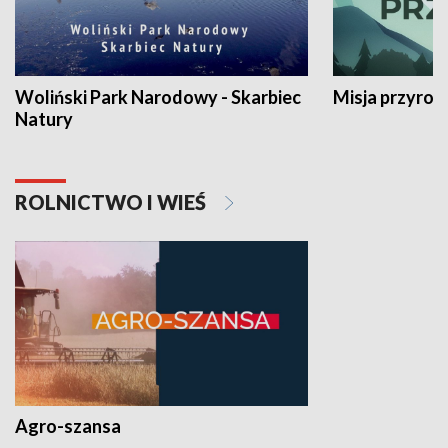
Woliński Park Narodowy - Skarbiec
Misja przyrod
Natury
ROLNICTWO I WIEŚ
Agro-szansa