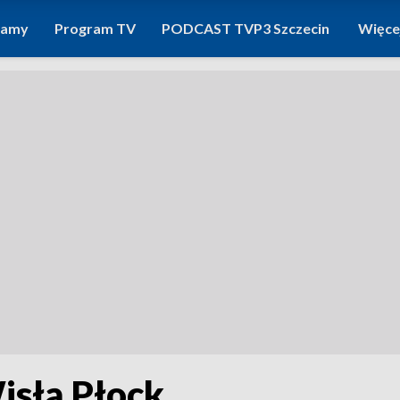
ramy
Program TV
PODCAST TVP3 Szczecin
Więce
isłą Płock