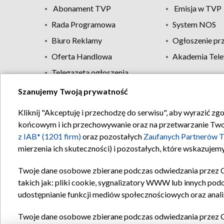
Abonament TVP
Emisja w TVP
Rada Programowa
System NOS
Biuro Reklamy
Ogłoszenie pr
Oferta Handlowa
Akademia Tele
Telegazeta ogłoszenia
Szanujemy Twoją prywatność
Regulamin TVP
Kliknij "Akceptuję i przechodzę do serwisu", aby wyrazić zg
końcowym i ich przechowywanie oraz na przetwarzanie Twoich
z IAB* (1201 firm)
oraz pozostałych
Zaufanych Partnerów T
mierzenia ich skuteczności) i pozostałych, które wskazujemy
Twoje dane osobowe zbierane podczas odwiedzania przez 
takich jak: pliki cookie, sygnalizatory WWW lub innych pod
udostępnianie funkcji mediów społecznościowych oraz anali
Twoje dane osobowe zbierane podczas odwiedzania przez 