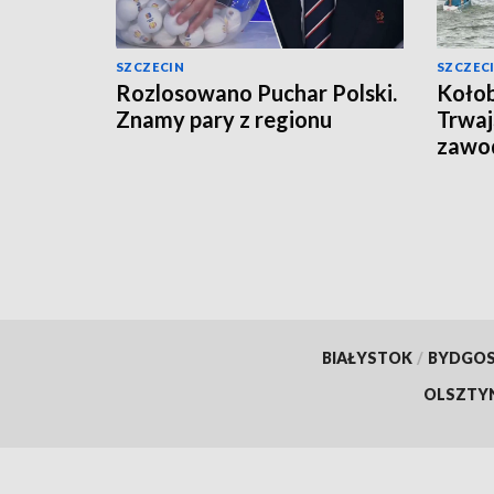
SZCZECIN
SZCZEC
Rozlosowano Puchar Polski.
Kołob
Znamy pary z regionu
Trwa
zawo
BIAŁYSTOK
/
BYDGO
OLSZTY