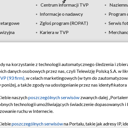
Centrum informacji TVP
Naziemna
Informacje o nadawcy
Program d
zetargowe
Zgłoś program (ROPAT)
Serwis fo
wizyjna
Kariera w TVP
Merchandi
Polityka prywatności
Moje zgody
Pomoc
Biuro re
ody na korzystanie z technologii automatycznego śledzenia i zbie
 danych osobowych przez nas, czyli Telewizję Polską S.A. w likw
VP (93 firm)
, w celach marketingowych (w tym do zautomatyzow
 poniżej, a także zgody na udostępnianie przez nas identyfikator
Ciebie naszych
poszczególnych serwisów
zwanych dalej „Portalem
obnych technologii umożliwiających świadczenie dopasowanych i be
zowanie ruchu w Internecie.
Ciebie
poszczególnych serwisów
na Portalu, takie jak adresy IP, 