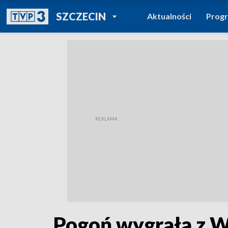
POWRÓT DO
SZCZECIN
Aktualności
Prog
TVP REGIONY
Pogoń wygrała z W