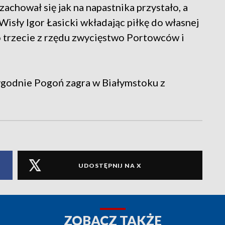
achował się jak na napastnika przystało, a
isły Igor Łasicki wkładając piłkę do własnej
o trzecie z rzędu zwycięstwo Portowców i
ygodnie Pogoń zagra w Białymstoku z
UDOSTĘPNIJ NA X
ZOBACZ TAKŻE