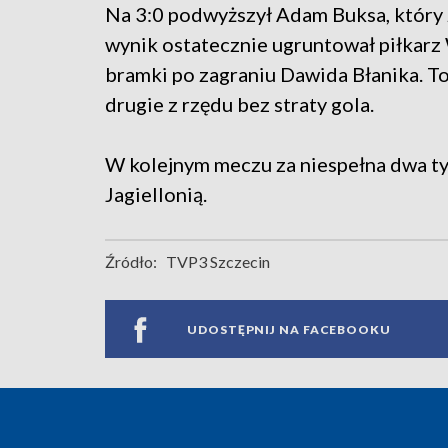
Na 3:0 podwyższył Adam Buksa, który z
wynik ostatecznie ugruntował piłkarz W
bramki po zagraniu Dawida Błanika. T
drugie z rzędu bez straty gola.
W kolejnym meczu za niespełna dwa t
Jagiellonią.
Źródło:
TVP3 Szczecin
UDOSTĘPNIJ NA FACEBOOKU