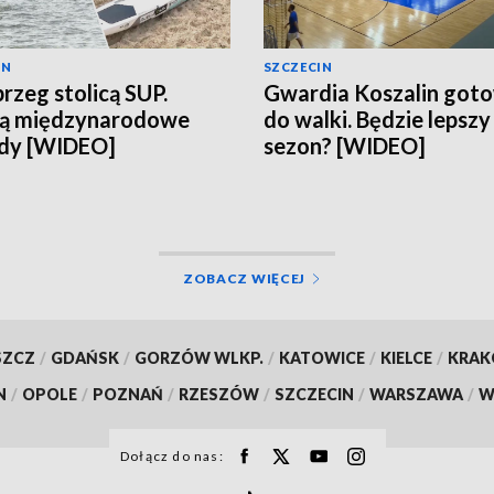
IN
SZCZECIN
rzeg stolicą SUP.
Gwardia Koszalin got
ją międzynarodowe
do walki. Będzie lepszy
dy [WIDEO]
sezon? [WIDEO]
ZOBACZ WIĘCEJ
SZCZ
/
GDAŃSK
/
GORZÓW WLKP.
/
KATOWICE
/
KIELCE
/
KRA
N
/
OPOLE
/
POZNAŃ
/
RZESZÓW
/
SZCZECIN
/
WARSZAWA
/
W
Dołącz do nas: