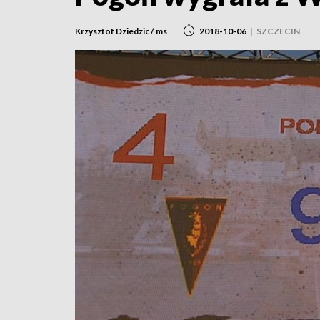
Krzysztof Dziedzic / ms
2018-10-06
|
SZCZECIN