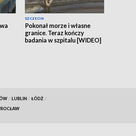
SZCZECIN
owa
Pokonał morze i własne
granice. Teraz kończy
badania w szpitalu [WIDEO]
KÓW
/
LUBLIN
/
ŁÓDŹ
/
ROCŁAW