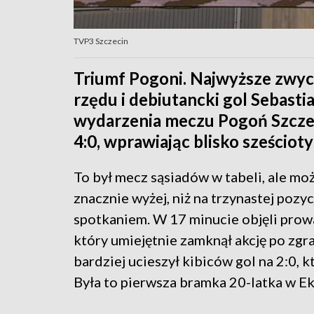
TVP3 Szczecin
Triumf Pogoni. Najwyższe zwyci
rzędu i debiutancki gol Sebast
wydarzenia meczu Pogoń Szczec
4:0, wprawiając blisko sześciot
To był mecz sąsiadów w tabeli, ale moż
znacznie wyżej, niż na trzynastej pozy
spotkaniem. W 17 minucie objęli prow
który umiejętnie zamknął akcję po zgra
bardziej ucieszył kibiców gol na 2:0,
Była to pierwsza bramka 20-latka w Ek