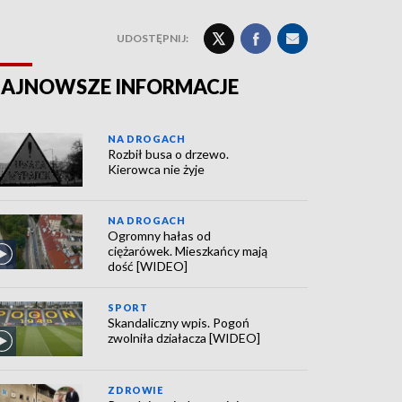
UDOSTĘPNIJ:
AJNOWSZE INFORMACJE
NA DROGACH
Rozbił busa o drzewo.
Kierowca nie żyje
NA DROGACH
Ogromny hałas od
ciężarówek. Mieszkańcy mają
dość [WIDEO]
SPORT
Skandaliczny wpis. Pogoń
zwolniła działacza [WIDEO]
ZDROWIE