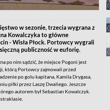
ęstwo w sezonie, trzecia wygrana z
iana Kowalczyka to główne
in - Wisła Płock. Portowcy wygrali
ysięczną publiczność w euforię.
na po nim sądzić, że miejsce Pogoni jest
cji, którą Portowcy zajmowali przed
adzenie po golu kapitana, Kamila Drygasa,
niu piłki przez Laszę Dwaliego. Jeszcze
 którego autorem był Sebastian Kowalczyk.
straklasie.