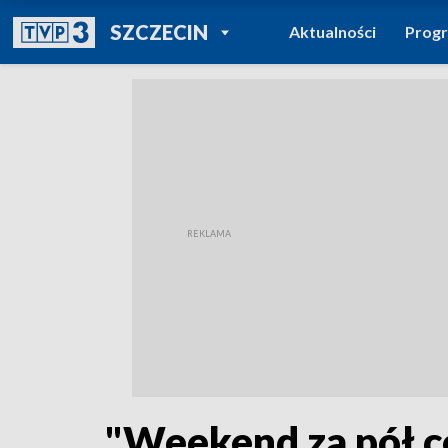
POWRÓT DO
SZCZECIN
Aktualności
Prog
TVP REGIONY
"Weekend za pół ce