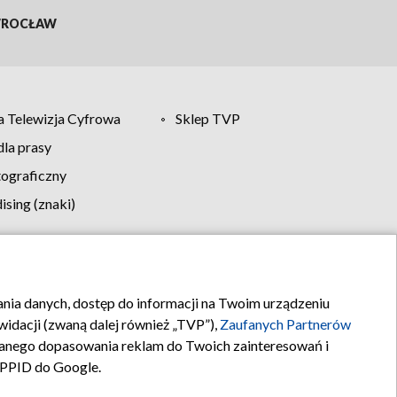
ROCŁAW
 Telewizja Cyfrowa
Sklep TVP
la prasy
tograficzny
sing (znaki)
klamy
Kontakt
rania danych, dostęp do informacji na Twoim urządzeniu
idacji (zwaną dalej również „TVP”),
Zaufanych Partnerów
anego dopasowania reklam do Twoich zainteresowań i
a PPID do Google.