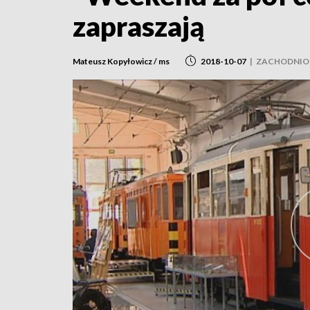
zapraszają
Mateusz Kopyłowicz / ms
2018-10-07
|
ZACHODNIO