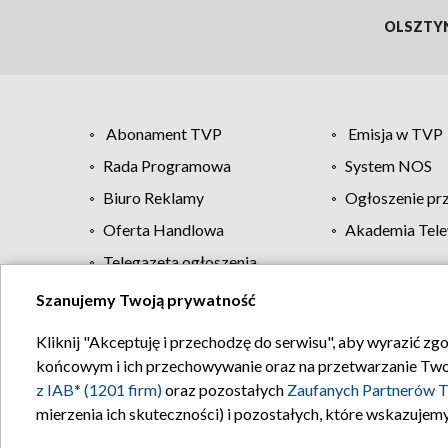
OLSZTY
Abonament TVP
Emisja w TVP
Rada Programowa
System NOS
Biuro Reklamy
Ogłoszenie pr
Oferta Handlowa
Akademia Tele
Telegazeta ogłoszenia
Szanujemy Twoją prywatność
Regulamin TVP
Kliknij "Akceptuję i przechodzę do serwisu", aby wyrazić zg
końcowym i ich przechowywanie oraz na przetwarzanie Twoich
z IAB* (1201 firm)
oraz pozostałych
Zaufanych Partnerów T
mierzenia ich skuteczności) i pozostałych, które wskazujemy