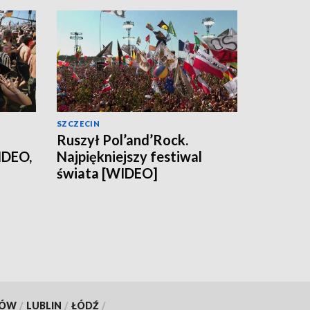
SZCZECIN
Ruszył Pol’and’Rock.
IDEO,
Najpiękniejszy festiwal
świata [WIDEO]
KÓW
/
LUBLIN
/
ŁÓDŹ
/