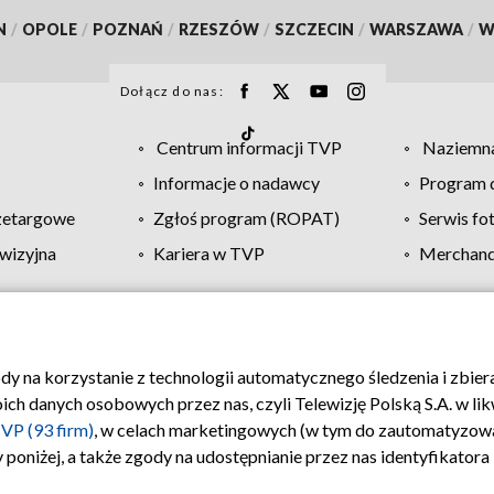
N
/
OPOLE
/
POZNAŃ
/
RZESZÓW
/
SZCZECIN
/
WARSZAWA
/
W
Dołącz do nas:
Centrum informacji TVP
Naziemna
Informacje o nadawcy
Program d
zetargowe
Zgłoś program (ROPAT)
Serwis fo
wizyjna
Kariera w TVP
Merchandi
Polityka prywatności
Moje zgody
Pomoc
Biuro re
ody na korzystanie z technologii automatycznego śledzenia i zbie
 danych osobowych przez nas, czyli Telewizję Polską S.A. w likw
VP (93 firm)
, w celach marketingowych (w tym do zautomatyzow
 poniżej, a także zgody na udostępnianie przez nas identyfikator