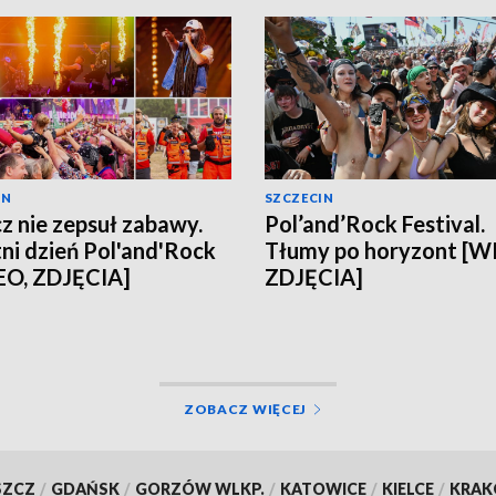
IN
SZCZECIN
z nie zepsuł zabawy.
Pol’and’Rock Festival.
ni dzień Pol'and'Rock
Tłumy po horyzont [W
EO, ZDJĘCIA]
ZDJĘCIA]
ZOBACZ WIĘCEJ
SZCZ
/
GDAŃSK
/
GORZÓW WLKP.
/
KATOWICE
/
KIELCE
/
KRA