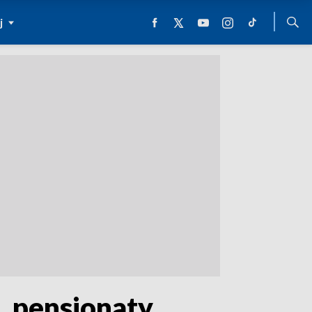
j
, pensjonaty