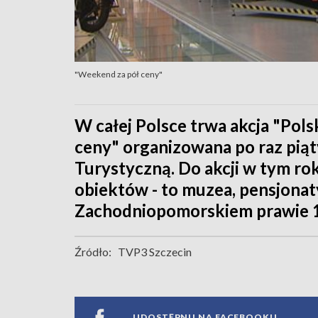
"Weekend za pół ceny"
W całej Polsce trwa akcja "Pol
ceny" organizowana po raz piąt
Turystyczną. Do akcji w tym ro
obiektów - to muzea, pensjonat
Zachodniopomorskiem prawie 
Źródło:
TVP3 Szczecin
UDOSTĘPNIJ NA FACEBOOKU