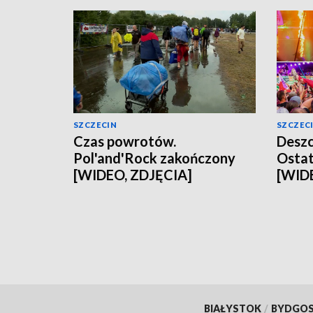
SZCZECIN
SZCZEC
Czas powrotów.
Deszc
Pol'and'Rock zakończony
Ostat
[WIDEO, ZDJĘCIA]
[WID
BIAŁYSTOK
/
BYDGO