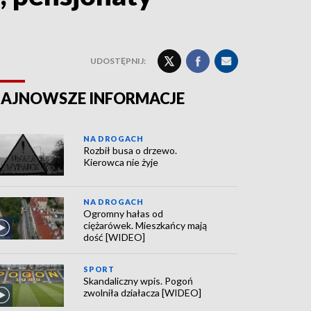
UDOSTĘPNIJ:
AJNOWSZE INFORMACJE
NA DROGACH
Rozbił busa o drzewo.
Kierowca nie żyje
NA DROGACH
Ogromny hałas od
ciężarówek. Mieszkańcy mają
dość [WIDEO]
SPORT
Skandaliczny wpis. Pogoń
zwolniła działacza [WIDEO]