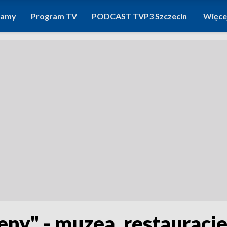
ramy
Program TV
PODCAST TVP3 Szczecin
Więce
ny" - muzea, restauracje