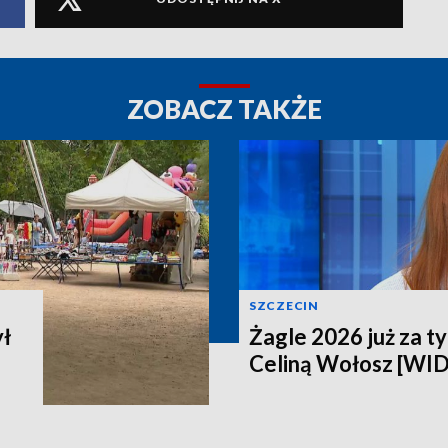
ZOBACZ TAKŻE
SZCZECIN
ył
Żagle 2026 już za t
Celiną Wołosz [WI