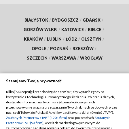
BIAŁYSTOK
/
BYDGOSZCZ
/
GDAŃSK
/
GORZÓW WLKP.
/
KATOWICE
/
KIELCE
/
KRAKÓW
/
LUBLIN
/
ŁÓDŹ
/
OLSZTYN
/
OPOLE
/
POZNAŃ
/
RZESZÓW
/
SZCZECIN
/
WARSZAWA
/
WROCŁAW
Szanujemy Twoją prywatność
Dołącz do nas:
Kliknij "Akceptuję i przechodzę do serwisu", aby wyrazić zgody na
korzystanie z technologii automatycznego śledzenia i zbierania danych,
TVP
dostęp do informacji na Twoim urządzeniu końcowym i ich
Abonament TVP
przechowywanie oraz na przetwarzanie Twoich danych osobowych przez
Regulamin TVP
nas, czyli Telewizję Polską S.A. w likwidacji (zwaną dalej również „TVP”),
Emisja w TVP
Polityka prywatności
Zaufanych Partnerów z IAB* (1201 firm)
oraz pozostałych
Zaufanych
Partnerów TVP (93 firm)
, w celach marketingowych (w tym do
Centrum informacji TVP
Moje zgody
zautomatyzowanego dopasowania reklam do Twoich zainteresowań i