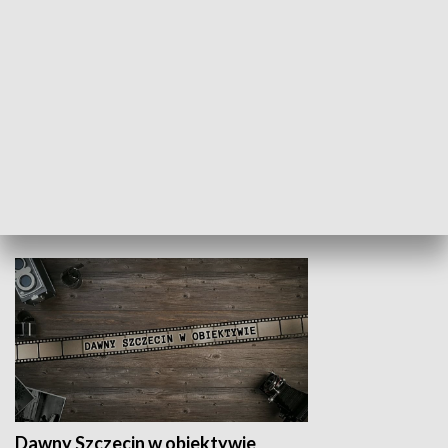
Z indeksem w ręku
Droga po suk
HISTORIA
Dawny Szczecin w obiektywie