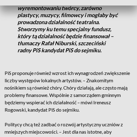
- Tak, aby w niej mogli działać po jej
wyremontowaniu twórcy, zarówno
plastycy, muzycy, filmowcy i mogłaby być
prowadzona działalność teatralna.
Stworzymy ku temu specjalny fundusz,
który tą działalność będzie finansował –
tłumaczy Rafał Niburski, szczeciński
radny PiS kandydat PiS do sejmiku.
PiS proponuje również wzrost ich wynagrodzeń zwiększenie
liczby występów lokalnych artystów. – Znakomitym
nośnikiem są również chóry. Chóry działają, ale często mają
problemy finansowe. Wspólnie z samorządem gminnym
będziemy wspierać ich działalność – mówi Ireneusz
Rogowski, kandydat PiS do sejmiku.
Politycy chcą też zadbać o rozwój artystyczny uczniów z
mniejszych miejscowości. – Jest dla nas istotne, aby