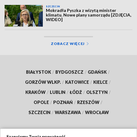
SZCZECIN
Mokradła Pyszka z wizytą minister
klimatu. Nowe plany samorządu [ZDJĘCIA,
WIDEO]
ZOBACZ WIĘCEJ
BIAŁYSTOK
/
BYDGOSZCZ
/
GDAŃSK
/
GORZÓW WLKP.
/
KATOWICE
/
KIELCE
/
KRAKÓW
/
LUBLIN
/
ŁÓDŹ
/
OLSZTYN
/
OPOLE
/
POZNAŃ
/
RZESZÓW
/
SZCZECIN
/
WARSZAWA
/
WROCŁAW
Szanujemy Twoją prywatność