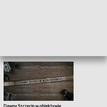
Z indeksem w ręku
Droga po suk
HISTORIA
Dawny Szczecin w obiektywie