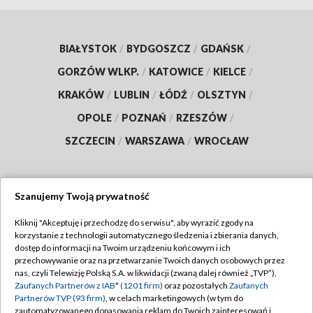
BIAŁYSTOK
/
BYDGOSZCZ
/
GDAŃSK
/
GORZÓW WLKP.
/
KATOWICE
/
KIELCE
/
KRAKÓW
/
LUBLIN
/
ŁÓDŹ
/
OLSZTYN
/
OPOLE
/
POZNAŃ
/
RZESZÓW
/
SZCZECIN
/
WARSZAWA
/
WROCŁAW
Szanujemy Twoją prywatność
Dołącz do nas:
Kliknij "Akceptuję i przechodzę do serwisu", aby wyrazić zgody na
korzystanie z technologii automatycznego śledzenia i zbierania danych,
TVP
dostęp do informacji na Twoim urządzeniu końcowym i ich
Abonament TVP
przechowywanie oraz na przetwarzanie Twoich danych osobowych przez
Regulamin TVP
nas, czyli Telewizję Polską S.A. w likwidacji (zwaną dalej również „TVP”),
Emisja w TVP
Polityka prywatności
Zaufanych Partnerów z IAB* (1201 firm)
oraz pozostałych
Zaufanych
Partnerów TVP (93 firm)
, w celach marketingowych (w tym do
Centrum informacji TVP
Moje zgody
zautomatyzowanego dopasowania reklam do Twoich zainteresowań i