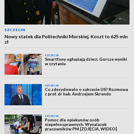
SZCZECIN
Nowy statek dla Politechniki Morskiej. Koszt to 625 mln
zł
SZCZECIN
Smartfony ogłupiają dzieci. Gorsze wyniki
w czytaniu
SZCZECIN
Co zdecydowało o sukcesie US? Rozmowa
z prof. dr hab. Andrzejem Skrendo
SZCZECIN
Pomoc dla opiekunów osób
niepełnosprawnych. Wynalazek
pracowników PM [ZDJĘCIA, WIDEO]