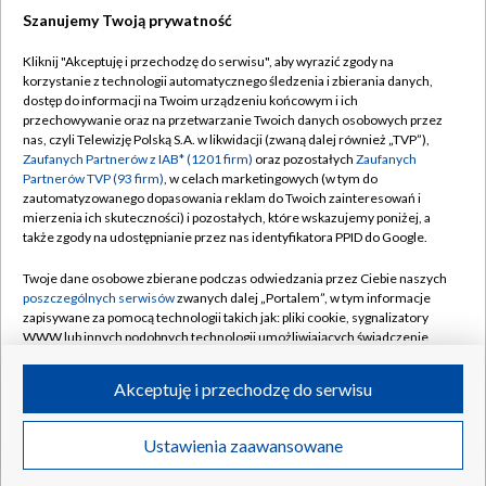
Szanujemy Twoją prywatność
Dołącz do nas:
Kliknij "Akceptuję i przechodzę do serwisu", aby wyrazić zgody na
korzystanie z technologii automatycznego śledzenia i zbierania danych,
TVP
dostęp do informacji na Twoim urządzeniu końcowym i ich
Abonament TVP
przechowywanie oraz na przetwarzanie Twoich danych osobowych przez
Regulamin TVP
nas, czyli Telewizję Polską S.A. w likwidacji (zwaną dalej również „TVP”),
Emisja w TVP
Polityka prywatności
Zaufanych Partnerów z IAB* (1201 firm)
oraz pozostałych
Zaufanych
Partnerów TVP (93 firm)
, w celach marketingowych (w tym do
Centrum informacji TVP
Moje zgody
zautomatyzowanego dopasowania reklam do Twoich zainteresowań i
mierzenia ich skuteczności) i pozostałych, które wskazujemy poniżej, a
Naziemna Telewizja Cyfrowa
Pomoc
także zgody na udostępnianie przez nas identyfikatora PPID do Google.
Sklep TVP
Biuro reklamy
Twoje dane osobowe zbierane podczas odwiedzania przez Ciebie naszych
Rada Programowa
Kontakt
poszczególnych serwisów
zwanych dalej „Portalem”, w tym informacje
zapisywane za pomocą technologii takich jak: pliki cookie, sygnalizatory
System NOS
WWW lub innych podobnych technologii umożliwiających świadczenie
dopasowanych i bezpiecznych usług, personalizację treści oraz reklam,
Informacje o nadawcy
Kanały
udostępnianie funkcji mediów społecznościowych oraz analizowanie
Akceptuję i przechodzę do serwisu
ruchu w Internecie.
Program dla prasy
©2026 Telewizja Polska S.A. w likwidacji
Biuro Reklamy
Twoje dane osobowe zbierane podczas odwiedzania przez Ciebie
Ustawienia zaawansowane
poszczególnych serwisów
na Portalu, takie jak adresy IP, identyfikatory
Ogłoszenie przetargowe
Twoich urządzeń końcowych i identyfikatory plików cookie, informacje o