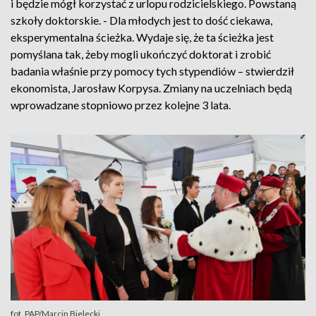
i będzie mógł korzystać z urlopu rodzicielskiego. Powstaną
szkoły doktorskie. - Dla młodych jest to dość ciekawa,
eksperymentalna ścieżka. Wydaje się, że ta ścieżka jest
pomyślana tak, żeby mogli ukończyć doktorat i zrobić
badania właśnie przy pomocy tych stypendiów – stwierdził
ekonomista, Jarosław Korpysa. Zmiany na uczelniach będą
wprowadzane stopniowo przez kolejne 3 lata.
fot. PAP/Marcin Bielecki