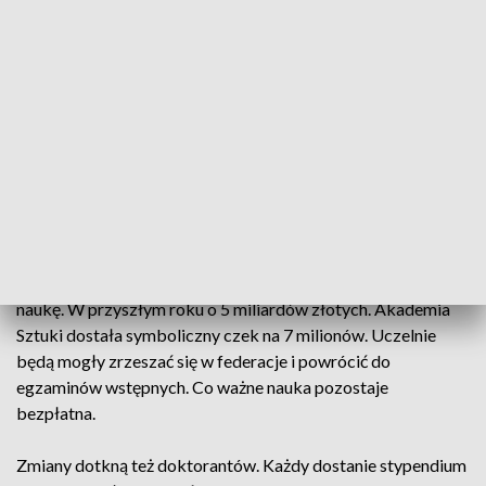
bardzo zdolne i są kreatywne. O takich pracownikach
myślimy i chcielibyśmy ich mieć w swoich szeregach –
powiedział Jacek Wróbel, rektor Zachodniopomorskiego
Uniwersytetu Technologicznego. Konstytucja dla Nauki
zakłada przede wszystkim podział uczelni na akademickie i
zawodowe oraz zwiększenie ich autonomiczności, co ma
poprawić jakość kształcenia. - Konstytucja dla Nauki po
części da szansę, a po części wymusi na uczelniach Szczecina
i województwa zachodniopomorskiego podniesienie
poziomu – powiedział wicepremier Jarosław Gowin, minister
nauki i szkolnictwa wyższego. Będzie też więcej pieniędzy na
naukę. W przyszłym roku o 5 miliardów złotych. Akademia
Sztuki dostała symboliczny czek na 7 milionów. Uczelnie
będą mogły zrzeszać się w federacje i powrócić do
egzaminów wstępnych. Co ważne nauka pozostaje
bezpłatna.
Zmiany dotkną też doktorantów. Każdy dostanie stypendium