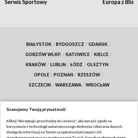
Serwis Sportowy
Europa z Blisk
BIAŁYSTOK
/
BYDGOSZCZ
/
GDAŃSK
/
GORZÓW WLKP.
/
KATOWICE
/
KIELCE
/
KRAKÓW
/
LUBLIN
/
ŁÓDŹ
/
OLSZTYN
/
OPOLE
/
POZNAŃ
/
RZESZÓW
/
SZCZECIN
/
WARSZAWA
/
WROCŁAW
Szanujemy Twoją prywatność
Dołącz do nas:
Kliknij "Akceptuję i przechodzę do serwisu", aby wyrazić zgody na
korzystanie z technologii automatycznego śledzenia i zbierania danych,
TVP
dostęp do informacji na Twoim urządzeniu końcowym i ich
Abonament TVP
przechowywanie oraz na przetwarzanie Twoich danych osobowych przez