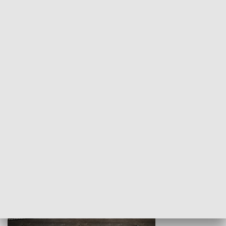
Z indeksem w ręku
Droga po suk
HISTORIA