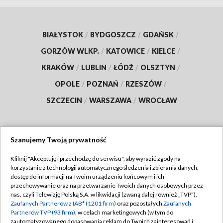
BIAŁYSTOK
/
BYDGOSZCZ
/
GDAŃSK
/
GORZÓW WLKP.
/
KATOWICE
/
KIELCE
/
KRAKÓW
/
LUBLIN
/
ŁÓDŹ
/
OLSZTYN
/
OPOLE
/
POZNAŃ
/
RZESZÓW
/
SZCZECIN
/
WARSZAWA
/
WROCŁAW
Szanujemy Twoją prywatność
Dołącz do nas:
Kliknij "Akceptuję i przechodzę do serwisu", aby wyrazić zgody na
korzystanie z technologii automatycznego śledzenia i zbierania danych,
TVP
dostęp do informacji na Twoim urządzeniu końcowym i ich
Abonament TVP
przechowywanie oraz na przetwarzanie Twoich danych osobowych przez
Regulamin TVP
nas, czyli Telewizję Polską S.A. w likwidacji (zwaną dalej również „TVP”),
Emisja w TVP
Polityka prywatności
Zaufanych Partnerów z IAB* (1201 firm)
oraz pozostałych
Zaufanych
Partnerów TVP (93 firm)
, w celach marketingowych (w tym do
Centrum informacji TVP
Moje zgody
zautomatyzowanego dopasowania reklam do Twoich zainteresowań i