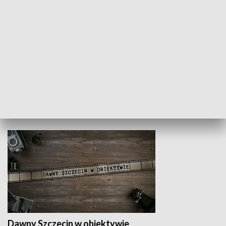
Z indeksem w ręku
Droga po suk
HISTORIA
Dawny Szczecin w obiektywie