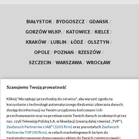
BIAŁYSTOK
/
BYDGOSZCZ
/
GDAŃSK
/
GORZÓW WLKP.
/
KATOWICE
/
KIELCE
/
KRAKÓW
/
LUBLIN
/
ŁÓDŹ
/
OLSZTYN
/
OPOLE
/
POZNAŃ
/
RZESZÓW
/
SZCZECIN
/
WARSZAWA
/
WROCŁAW
Szanujemy Twoją prywatność
Dołącz do nas:
Kliknij "Akceptuję i przechodzę do serwisu", aby wyrazić zgody na
korzystanie z technologii automatycznego śledzenia i zbierania danych,
TVP
dostęp do informacji na Twoim urządzeniu końcowym i ich
Abonament TVP
przechowywanie oraz na przetwarzanie Twoich danych osobowych przez
Regulamin TVP
nas, czyli Telewizję Polską S.A. w likwidacji (zwaną dalej również „TVP”),
Emisja w TVP
Polityka prywatności
Zaufanych Partnerów z IAB* (1201 firm)
oraz pozostałych
Zaufanych
Partnerów TVP (93 firm)
, w celach marketingowych (w tym do
Centrum informacji TVP
Moje zgody
zautomatyzowanego dopasowania reklam do Twoich zainteresowań i