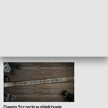
Z indeksem w ręku
Droga po suk
HISTORIA
Dawny Szczecin w obiektywie