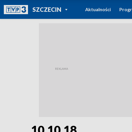
POWRÓT DO
SZCZECIN
Aktualności
Prog
TVP REGIONY
10.10.18