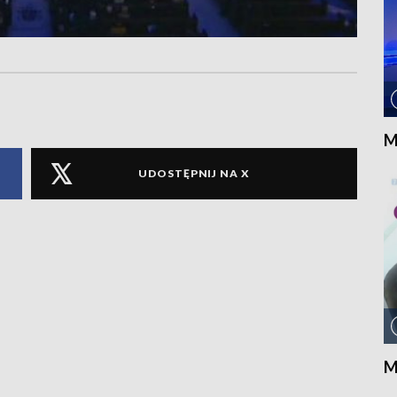
M
UDOSTĘPNIJ NA X
M