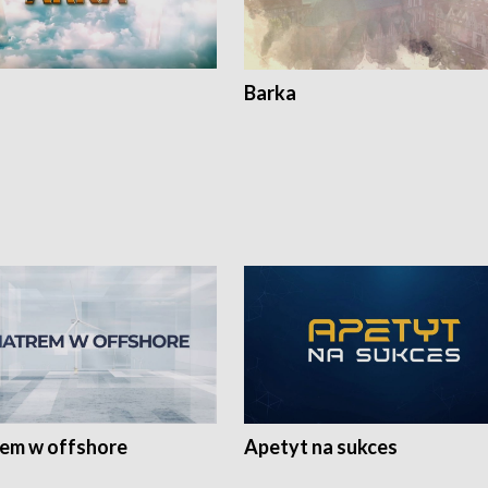
Barka
rem w offshore
Apetyt na sukces