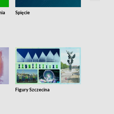
nia
Spięcie
Niedziałkow
Figury Szczecina