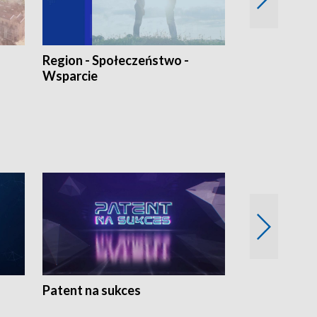
Region - Społeczeństwo -
Bez Barier
Wsparcie
Patent na sukces
Rolnictwo w 