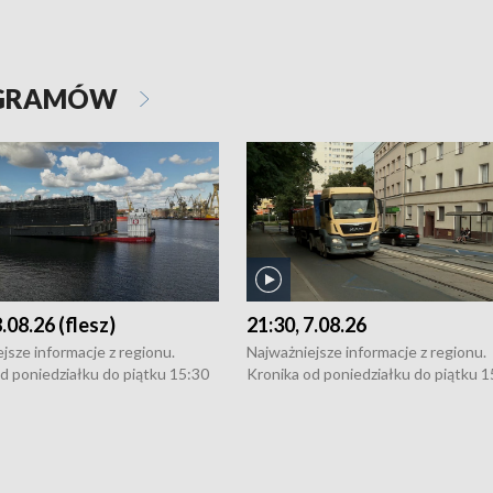
OGRAMÓW
8.08.26 (flesz)
21:30, 7.08.26
jsze informacje z regionu.
Najważniejsze informacje z regionu.
d poniedziałku do piątku 15:30
Kronika od poniedziałku do piątku 1
16:30 (+ rozmowa), 18:30, 21:30.
(flesz), 16:30 (+ rozmowa), 18:30, 21
y i święta 15:30 i 16:30
W weekendy i święta 15:30 i 16:30
8:30 i 21:30. Dziennikarze czekają
(flesz), 18:30 i 21:30. Dziennikarze c
a zgłoszenia: Szczecin - tel. 91-
na Państwa zgłoszenia: Szczecin - te
0, Koszalin - tel. 94-34-50-054,
4 8-10-400, Koszalin - tel. 94-34-50