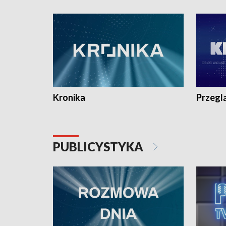
e-mail: kronika@tvp.pl.
e-mail: k
Kronika
Przegl
PUBLICYSTYKA