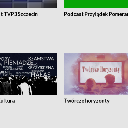
t TVP3 Szczecin
Podcast Przylądek Pomera
Kultura
Twórcze horyzonty