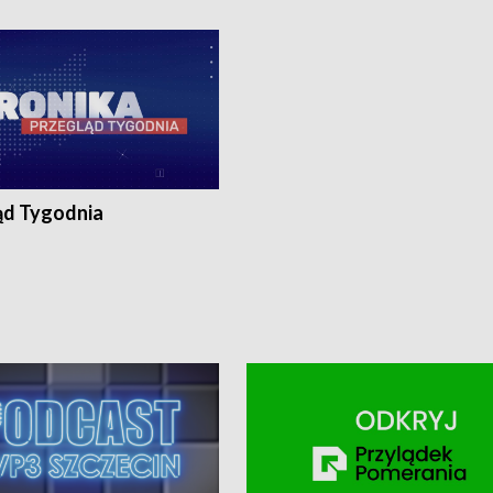
ronika@tvp.pl.
e-mail: kronika@tvp.pl.
ąd Tygodnia