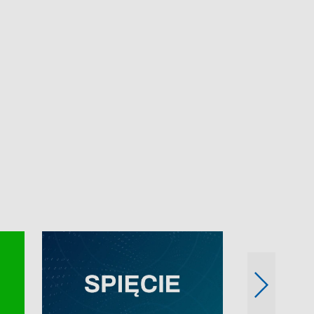
e-mail: kronika@tvp.pl.
e-mail: kronika@t