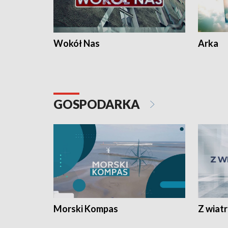
Wokół Nas
Arka
GOSPODARKA
Morski Kompas
Z wiat