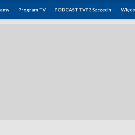
ramy
Program TV
PODCAST TVP3 Szczecin
Więce