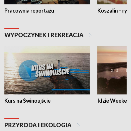
Pracownia reportażu
Koszalin – ryt
WYPOCZYNEK I REKREACJA
Kurs na Świnoujście
Idzie Weeken
PRZYRODA I EKOLOGIA