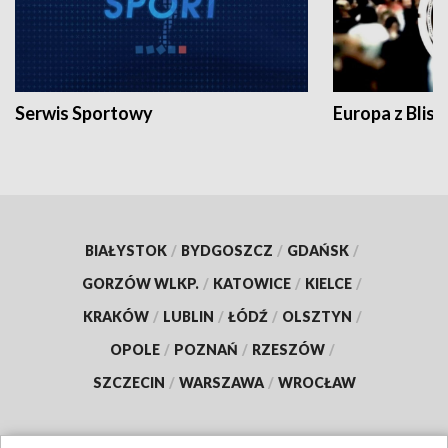
Serwis Sportowy
Europa z Blisk
BIAŁYSTOK
/
BYDGOSZCZ
/
GDAŃSK
/
GORZÓW WLKP.
/
KATOWICE
/
KIELCE
/
KRAKÓW
/
LUBLIN
/
ŁÓDŹ
/
OLSZTYN
/
OPOLE
/
POZNAŃ
/
RZESZÓW
/
SZCZECIN
/
WARSZAWA
/
WROCŁAW