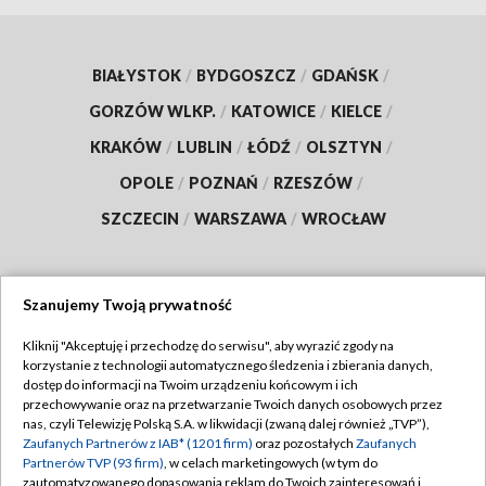
BIAŁYSTOK
/
BYDGOSZCZ
/
GDAŃSK
/
GORZÓW WLKP.
/
KATOWICE
/
KIELCE
/
KRAKÓW
/
LUBLIN
/
ŁÓDŹ
/
OLSZTYN
/
OPOLE
/
POZNAŃ
/
RZESZÓW
/
SZCZECIN
/
WARSZAWA
/
WROCŁAW
Szanujemy Twoją prywatność
Dołącz do nas:
Kliknij "Akceptuję i przechodzę do serwisu", aby wyrazić zgody na
korzystanie z technologii automatycznego śledzenia i zbierania danych,
TVP
dostęp do informacji na Twoim urządzeniu końcowym i ich
Abonament TVP
przechowywanie oraz na przetwarzanie Twoich danych osobowych przez
Regulamin TVP
nas, czyli Telewizję Polską S.A. w likwidacji (zwaną dalej również „TVP”),
Emisja w TVP
Polityka prywatności
Zaufanych Partnerów z IAB* (1201 firm)
oraz pozostałych
Zaufanych
Partnerów TVP (93 firm)
, w celach marketingowych (w tym do
Centrum informacji TVP
Moje zgody
zautomatyzowanego dopasowania reklam do Twoich zainteresowań i