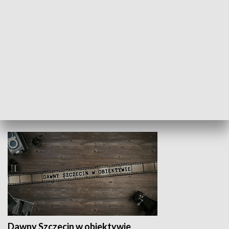
Z indeksem w ręku
Droga po suk
HISTORIA
Dawny Szczecin w obiektywie