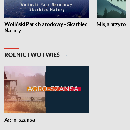
Woliński Park Narodowy - Skarbiec
Misja przyrod
Natury
ROLNICTWO I WIEŚ
Agro-szansa