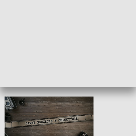
Z indeksem w ręku
Droga po suk
HISTORIA