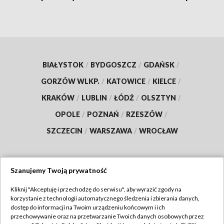
BIAŁYSTOK
/
BYDGOSZCZ
/
GDAŃSK
/
GORZÓW WLKP.
/
KATOWICE
/
KIELCE
/
KRAKÓW
/
LUBLIN
/
ŁÓDŹ
/
OLSZTYN
/
OPOLE
/
POZNAŃ
/
RZESZÓW
/
SZCZECIN
/
WARSZAWA
/
WROCŁAW
Szanujemy Twoją prywatność
Dołącz do nas:
Kliknij "Akceptuję i przechodzę do serwisu", aby wyrazić zgody na
korzystanie z technologii automatycznego śledzenia i zbierania danych,
TVP
dostęp do informacji na Twoim urządzeniu końcowym i ich
Abonament TVP
przechowywanie oraz na przetwarzanie Twoich danych osobowych przez
Regulamin TVP