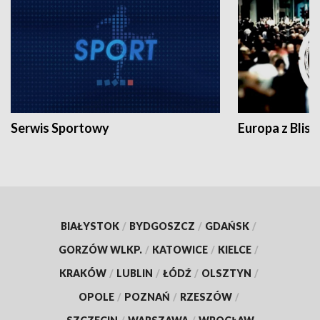
Serwis Sportowy
Europa z Blisk
BIAŁYSTOK
/
BYDGOSZCZ
/
GDAŃSK
/
GORZÓW WLKP.
/
KATOWICE
/
KIELCE
/
KRAKÓW
/
LUBLIN
/
ŁÓDŹ
/
OLSZTYN
/
OPOLE
/
POZNAŃ
/
RZESZÓW
/