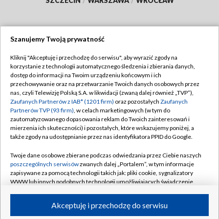
SZCZECIN
/
WARSZAWA
/
WROCŁAW
Szanujemy Twoją prywatność
Dołącz do nas:
Kliknij "Akceptuję i przechodzę do serwisu", aby wyrazić zgody na
korzystanie z technologii automatycznego śledzenia i zbierania danych,
TVP
dostęp do informacji na Twoim urządzeniu końcowym i ich
Abonament TVP
przechowywanie oraz na przetwarzanie Twoich danych osobowych przez
Regulamin TVP
nas, czyli Telewizję Polską S.A. w likwidacji (zwaną dalej również „TVP”),
Emisja w TVP
Polityka prywatności
Zaufanych Partnerów z IAB* (1201 firm)
oraz pozostałych
Zaufanych
Partnerów TVP (93 firm)
, w celach marketingowych (w tym do
Centrum informacji TVP
Moje zgody
zautomatyzowanego dopasowania reklam do Twoich zainteresowań i
mierzenia ich skuteczności) i pozostałych, które wskazujemy poniżej, a
Naziemna Telewizja Cyfrowa
Pomoc
także zgody na udostępnianie przez nas identyfikatora PPID do Google.
Sklep TVP
Biuro reklamy
Twoje dane osobowe zbierane podczas odwiedzania przez Ciebie naszych
Rada Programowa
Kontakt
poszczególnych serwisów
zwanych dalej „Portalem”, w tym informacje
zapisywane za pomocą technologii takich jak: pliki cookie, sygnalizatory
System NOS
WWW lub innych podobnych technologii umożliwiających świadczenie
dopasowanych i bezpiecznych usług, personalizację treści oraz reklam,
Informacje o nadawcy
Kanały
udostępnianie funkcji mediów społecznościowych oraz analizowanie
Akceptuję i przechodzę do serwisu
ruchu w Internecie.
Program dla prasy