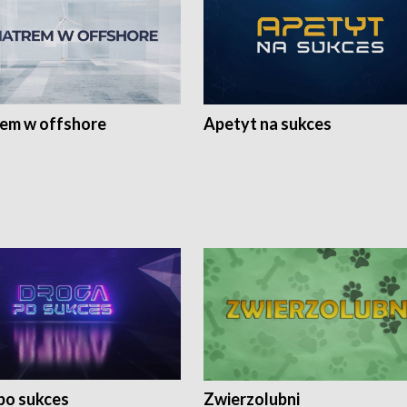
rem w offshore
Apetyt na sukces
po sukces
Zwierzolubni