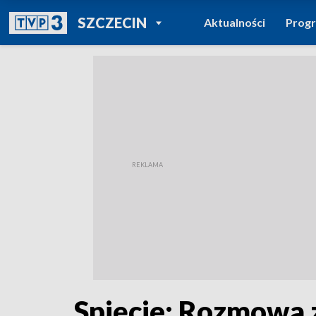
POWRÓT DO
SZCZECIN
Aktualności
Prog
TVP REGIONY
Spięcie: Rozmowa