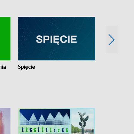
nia
Spięcie
Niedziałkow