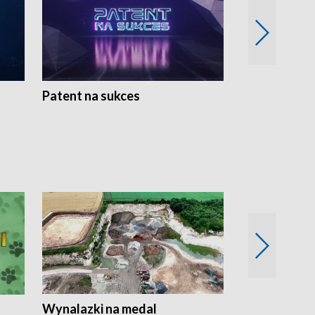
Patent na sukces
Rolnictwo w 
Wynalazki na medal
Era Seniora