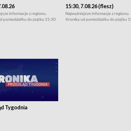
7.08.26
15:30, 7.08.26 (flesz)
jsze informacje z regionu.
Najważniejsze informacje z regionu.
d poniedziałku do piątku 15:30
Kronika od poniedziałku do piątku 1
16:30 (+ rozmowa), 18:30, 21:30.
(flesz), 16:30 (+ rozmowa), 18:30, 21
y i święta 15:30 i 16:30
W weekendy i święta 15:30 i 16:30
8:30 i 21:30. Dziennikarze czekają
(flesz), 18:30 i 21:30. Dziennikarze c
a zgłoszenia: Szczecin - tel. 91-
na Państwa zgłoszenia: Szczecin - te
0, Koszalin - tel. 94-34-50-054,
4 8-10-400, Koszalin - tel. 94-34-50
ronika@tvp.pl.
e-mail: kronika@tvp.pl.
ąd Tygodnia