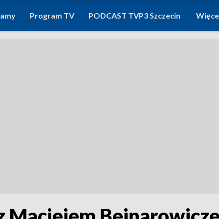
ramy
Program TV
PODCAST TVP3 Szczecin
Więce
 z Maciejem Bejnarowicz