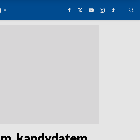
j
em, kandydatem